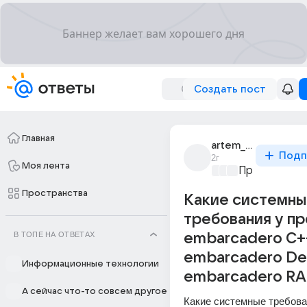
Создать пост
Главная
artem_pavlov_2040
Подп
2г
Моя лента
Программир
Пространства
Какие системн
требования у п
В ТОПЕ НА ОТВЕТАХ
embarcadero C++
embarcadero Del
Информационные технологии
embarcadero RA
А сейчас что-то совсем другое
Какие системные требован