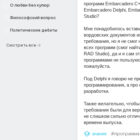
программ Embarcadero C++
О любви без купюр
Embarcadero Delphi, Emba
Studio? 
Философский вопрос
Мне понадобилось вставит
Политические дебаты
вордовских документов и
требования, но я не смог 
Смотреть все
всех программ (смог найти
RAD Studio), да и я сам эт
программами не пользуюсь
пожалуйста. 
Под Delphi я говорю не пр
программирования, а про 
разработки. 
Также желательно, чтобы
требования были для верс
не слишком сильно отлич
времени выпуска.
знания
#программа