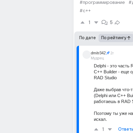
#программирование
#
#c++
1
5
По дате
По рейтингу
dmitr342
2г
Мудрец
Delphi - это часть 
С++ Builder - еще о
RAD Studio
Даже выбрав что-то
(Delphi или C++ Buil
работаешь в RAD S
Поэтому ты уже на
искал.
1
Ответ