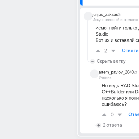
jurijus_zaksas
2г
Искусственный интеллект
>смог найти только
Studio
Вот их и вставляй с
2
Ответи
Скрыть ветку
artem_pavlov_2040
2г
Ученик
Но ведь RAD Stud
C++Builder или De
насколько я пони
ошибаюсь?
0
Отве
2 ответа