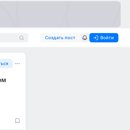
Создать пост
Войти
ться
ом