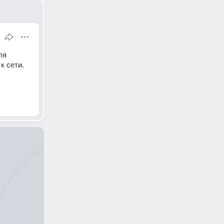
я 
 сети. 