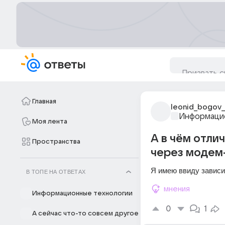
Главная
leonid_bogov
Информацио
Моя лента
А в чём отли
Пространства
через модем
Я имею ввиду зависи
В ТОПЕ НА ОТВЕТАХ
мнения
Информационные технологии
0
1
А сейчас что-то совсем другое