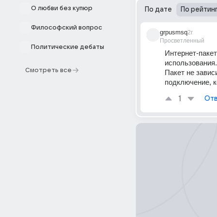
О любви без купюр
По дате
По рейтин
Философский вопрос
grpusmsq
2г
Просветленный
Политические дебаты
Интернет-пакет
использования.
Смотреть все
Пакет не завис
подключение, к
1
Отв