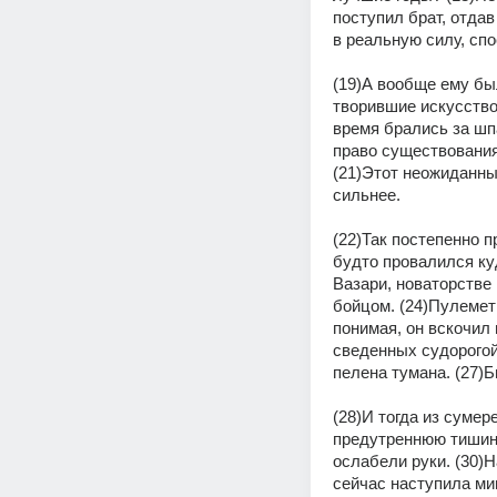
поступил брат, отдав
в реальную силу, сп
(19)А вообще ему был
творившие искусство 
время брались за шпа
право существования 
(21)Этот неожиданны
сильнее.
(22)Так постепенно п
будто провалился ку
Вазари, новаторстве 
бойцом. (24)Пулемет
понимая, он вскочил 
сведенных судорогой 
пелена тумана. (27)Б
(28)И тогда из сумер
предутреннюю тишину
ослабели руки. (30)
сейчас наступила ми