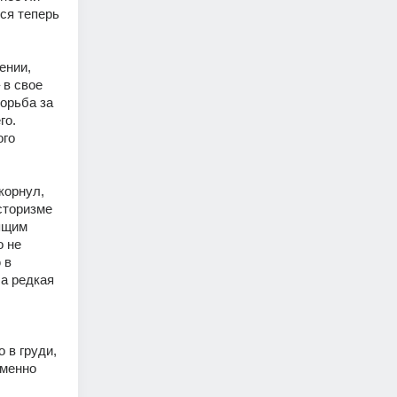
ся теперь 
нии, 
в свое 
орьба за 
о. 
го 
орнул, 
торизме 
ящим 
 не 
в 
а редкая 
в груди, 
менно 