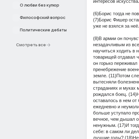
интересов искусства
О любви без купюр
(6)Борис тогда не по
Философский вопрос
(7)Борис Фишер оста
уже не взялся за неё
Политические дебаты
(8)В армии он почувс
незадачливым из всех
Смотреть все
научиться ходить в н
товарищей отдавал ч
он горько переживал 
пренебрежение военн
земле. (11)Потом сле
вытесняли болезненн
страданиях и муках м
рождался боец. (14)Н
оставалось в нем от 
ежедневно и неумоли
больше уступало про
вечное, чем дышал он
ненужным. (17)И тогд
себе: в самом ли дел
лучшие годы? (18)Не 