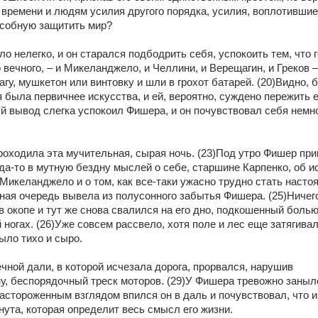
 времени и людям усилия другого порядка, усилия, воплотившие
особную защитить мир?
о нелегко, и он старался подбодрить себя, успокоить тем, что ге
вечного, – и Микеланджело, и Челлини, и Верещагин, и Греков – 
гу, мушкетон или винтовку и шли в грохот батарей. (20)Видно, б
была первичнее искусства, и ей, вероятно, суждено пережить ег
й вывод слегка успокоил Фишера, и он почувствовал себя немно
роходила эта мучительная, сырая ночь. (23)Под утро Фишер прик
да-то в мутную бездну мыслей о себе, старшине Карпенко, об ис
Микеланджело и о том, как все-таки ужасно трудно стать насто
ная очередь вывела из полусонного забытья Фишера. (25)Ничего
в окопе и тут же снова свалился на его дно, подкошенный болью 
ногах. (26)Уже совсем рассвело, хотя поле и лес еще затягивал
ыло тихо и сыро.
ечной дали, в которой исчезала дорога, прорвался, нарушив 
, беспорядочный треск моторов. (29)У Фишера тревожно заныло 
Настороженным взглядом впился он в даль и почувствовал, что и
нута, которая определит весь смысл его жизни.