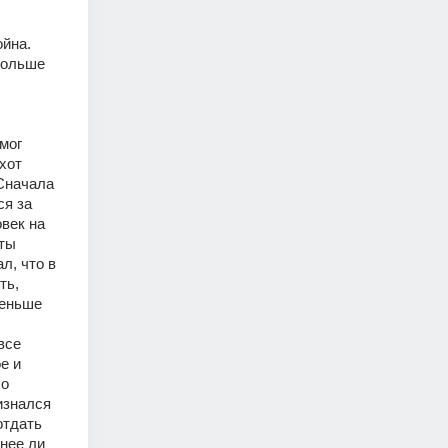
йна. 
ольше 
мог 
хот 
Сначала 
я за 
ек на 
ты 
, что в 
ь, 
еньше 
се 
 и 
о 
знался 
тдать 
нее ли 