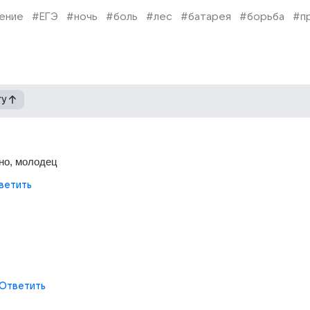
ение
#ЕГЭ
#ночь
#боль
#лес
#батарея
#борьба
#п
гу
но, молодец
ветить
Ответить