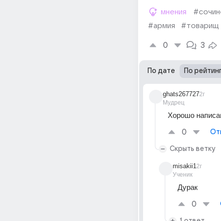
мнения
#сочин
#армия
#товарищ
0
3
По дате
По рейтин
ghats267727
2г
Мудрец
Хорошо написа
0
От
Скрыть ветку
misakii1
2г
Ученик
Дурак
0
1 ответ