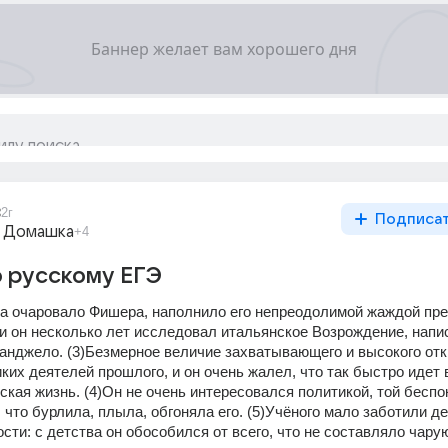
3
2г
Подписа
 Домашка
+4
о русскому ЕГЭ
да очаровало Фишера, наполнило его непреодолимой жаждой прек
и он несколько лет исследовал итальянское Возрождение, напис
нджело. (3)Безмерное величие захватывающего и высокого отк
ких деятелей прошлого, и он очень жалел, что так быстро идет в
ская жизнь. (4)Он не очень интересовался политикой, той беспок
что бурлила, плыла, обгоняла его. (5)Учёного мало заботили дел
ти: с детства он обособился от всего, что не составляло чару