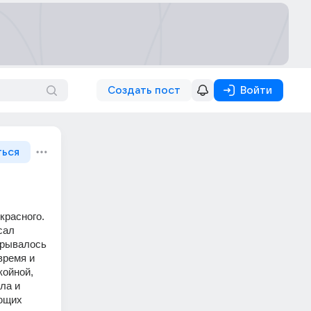
Создать пост
Войти
ться
расного. 
ал 
рывалось 
ремя и 
ойной, 
а и 
ющих 