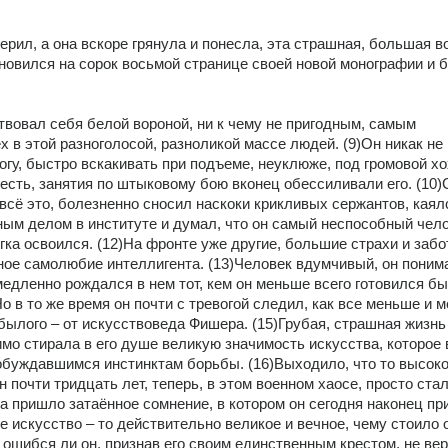
.
верил, а она вскоре грянула и понесла, эта страшная, большая во
новился на сорок восьмой странице своей новой монографии и б
.
твовал себя белой вороной, ни к чему не пригодным, самым 
 в этой разноголосой, разноликой массе людей. (9)Он никак не 
огу, быстро вскакивать при подъеме, неуклюже, под громовой хо
есть, занятия по штыковому бою вконец обессиливали его. (10)
всё это, болезненно сносил наскоки крикливых сержантов, каялс
ым делом в институте и думал, что он самый неспособный челов
гка освоился. (12)На фронте уже другие, большие страхи и забо
ое самолюбие интеллигента. (13)Человек вдумчивый, он понимал
едленно рождался в нем тот, кем он меньше всего готовился быт
о в то же время он почти с тревогой следил, как все меньше и м
былого – от искусствоведа Фишера. (15)Грубая, страшная жизнь 
мо стирала в его душе великую значимость искусства, которое в
буждавшимся инстинктам борьбы. (16)Выходило, что то высокое
 почти тридцать лет, теперь, в этом военном хаосе, просто стал
а пришло затаённое сомнение, в котором он сегодня наконец при
е искусство – то действительно великое и вечное, чему стоило о
ошибся ли он, признав его своим единственным крестом, не вер