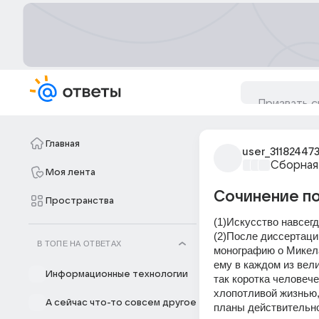
Главная
user_31182447
Сборная
Моя лента
Сочинение п
Пространства
(1)Искусство навсег
(2)После диссертаци
В ТОПЕ НА ОТВЕТАХ
монографию о Микела
ему в каждом из вели
Информационные технологии
так коротка человече
хлопотливой жизнью, 
А сейчас что-то совсем другое
планы действительнос