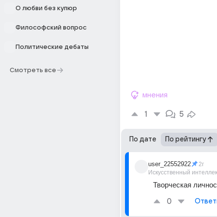
О любви без купюр
Философский вопрос
Политические дебаты
Смотреть все
мнения
1
5
По дате
По рейтингу
user_22552922
2г
Искусственный интелле
Творческая личнос
0
Ответ