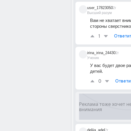
user_17823050
2г
Высший разум
Вам не хватает вним
стороны сверстник
1
Ответи
irina_irina_24430
2г
Ученик
У вас будет двое р
детей.
0
Ответи
deliia_adel
2г