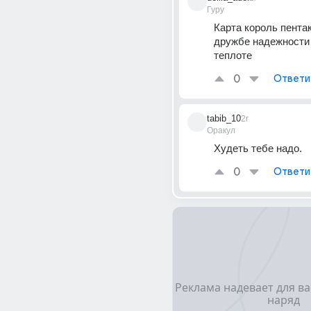
Гуру
Карта король пентак
дружбе надежности 
теплоте
0
Ответи
tabib_10
2г
Оракул
Худеть тебе надо.
0
Ответи