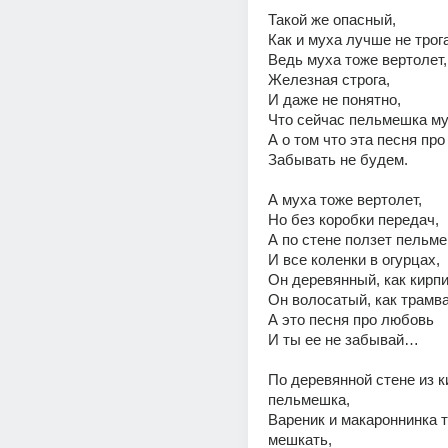
Такой же опасный, 
Как и муха лучше не трога
Ведь муха тоже вертолет,
Железная строга, 
И даже не понятно, 
Что сейчас пельмешка мут
А о том что эта песня про
Забывать не будем. 
А муха тоже вертолет, 
Но без коробки передач, 
А по стене ползет пельме
И все коленки в огурцах, 
Он деревянный, как кирпи
Он волосатый, как трамва
А это песня про любовь 
И ты ее не забывай… 
По деревянной стене из к
пельмешка, 
Вареник и макароннинка т
мешкать, 