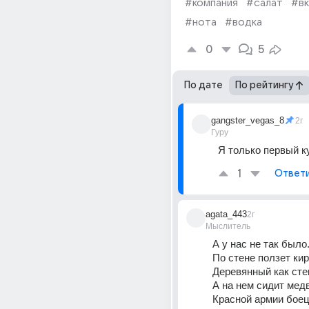
#компания
#салат
#вк
#нота
#водка
0
5
По дате
По рейтингу
gangster_vegas_8
2г
Гуру
Я только первый к
1
Ответ
agata_443
2г
Мыслитель
А у нас не так было
По стене ползет ки
Деревянный как сте
А на нем сидит мед
Красной армии бое