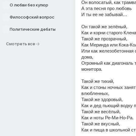
Он волосатый, как трамва
О любви без купюр
А эта песня про любовь 
И ты ее не забывай… 
Философский вопрос
Он такой же зелёный, 
Политические дебаты
Как и корни старого Клена
Такой же прозрачный, 
Смотреть все
Как Меринда или Кока-Кол
Или как железобетонная с
дома, 
Огромный как диагональ т
монитора. 
Такой же тихий, 
Как и стоны ночных занят
влюбленных, 
Такой же здоровый, 
Как и дед пьющий водку 
Такой же весёлый, 
Как и ноты Ре-Ми-Но-Ра. 
Такой же вкусный, 
Как и пища в школьной ст