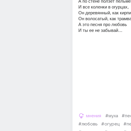
А по стене ползет пельме
И все коленки в огурцах, 
Он деревянный, как кирпи
Он волосатый, как трамва
А это песня про любовь 
И ты ее не забывай…
мнения
#муха
#пе
#любовь
#огурец
#п