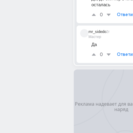
осталась
0
Ответи
mr_sidedo
2г
Мастер
Да
0
Ответи