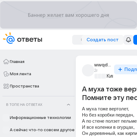
Создать пост
Главная
wwqdaw_nnn_2
Подп
2г
Моя лента
Киномания
+4
Пространства
А муха тоже вер
Помните эту пе
В ТОПЕ НА ОТВЕТАХ
А муха тоже вертолет, 
Но без коробки передач, 
Информационные технологии
А по стене ползет пельме
И все коленки в огурцах, 
А сейчас что-то совсем другое
Он деревянный, как кирпи