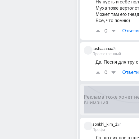
Ну пусть и себе пол
Муха тоже вертоле
Может там его гнез
Все, что помню)
0
Ответи
toshaaaaaa
2г
Просветленный
Да. Песня для тру с
0
Ответи
sonkhi_kim_1
2г
Профи
Да, до сих пор в пле