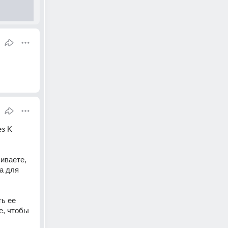
з K 
иваете, 
 для 
ь ее 
, чтобы 