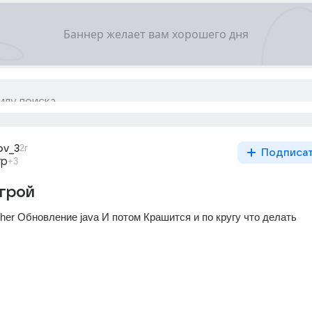
ov_3
2г
Подписа
гр
+3
игрой
her Обновление java И потом Крашится и по кругу что делать