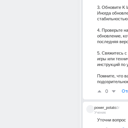
3. Обновите K l
Иногда обновле
стабильностью
4. Проверьте н
обновление, ко
последняя верс
5. Свяжитесь с
игры или техни
инструкций по 
Помните, что в
подозрительное
0
От
power_potato
2г
Ученик
Уточни вопрос