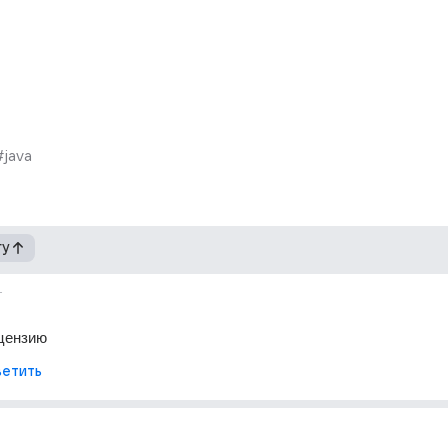
#java
гу
г
ицензию
етить