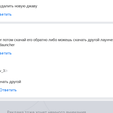
 удалить новую джаву
ветить
er потом скачай его обратно либо можешь скачать другой лаунчер
tlauncher
ветить
v_3
2г
ачать другой
Ответить