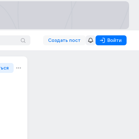
Создать пост
Войти
ться