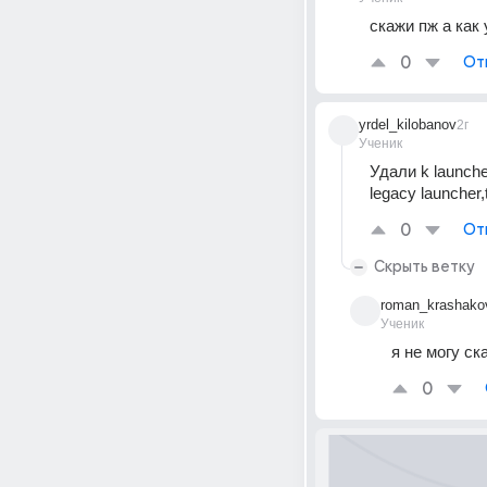
скажи пж а как
0
От
yrdel_kilobanov
2г
Ученик
Удали k launch
legacy launcher,
0
От
Скрыть ветку
roman_krashako
Ученик
я не могу ск
0