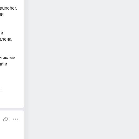
uncher. 
и 
и 
влена 
чиками 
и и 
.