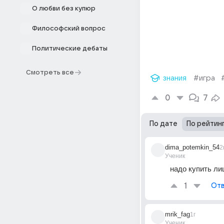
О любви без купюр
Философский вопрос
Политические дебаты
Смотреть все
знания
#игра
0
7
По дате
По рейтин
dima_potemkin_54
2
Ученик
надо купить л
1
Отв
mrik_fag
1г
Ученик