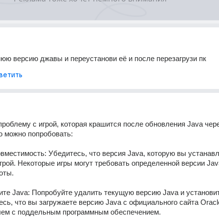
юю версию джавы и переустанови её и после перезагрузи пк
ветить
роблему с игрой, которая крашится после обновления Java чере
то можно попробовать:
овместимость: Убедитесь, что версия Java, которую вы устанавл
грой. Некоторые игры могут требовать определенной версии Java
оты.
ите Java: Попробуйте удалить текущую версию Java и установит
есь, что вы загружаете версию Java с официального сайта Oracle
лем с поддельным программным обеспечением.