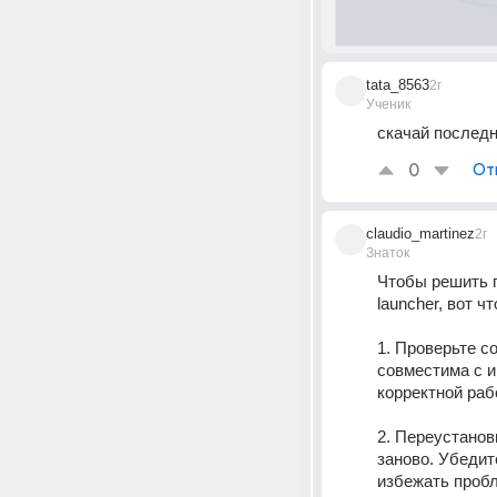
tata_8563
2г
Ученик
скачай последн
0
От
claudio_martinez
2г
Знаток
Чтобы решить п
launcher, вот ч
1. Проверьте с
совместима с и
корректной раб
2. Переустанов
заново. Убедит
избежать проб