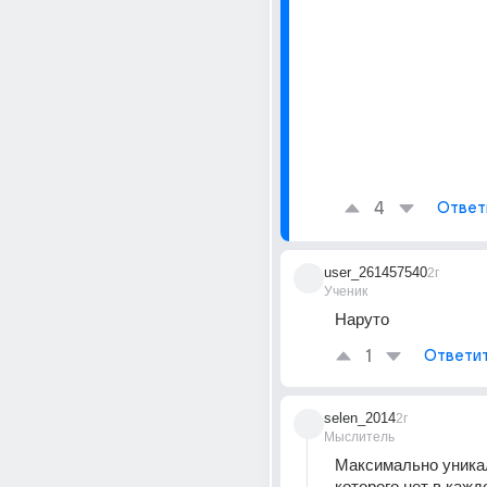
4
Ответ
user_261457540
2г
Ученик
Наруто
1
Ответи
selen_2014
2г
Мыслитель
Максимально уника
которого нет в кажд