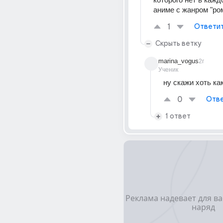
аниме с жанром "ро
1
Ответи
Скрыть ветку
marina_vogus
2г
Ученик
ну скажи хоть ка
0
Отве
1 ответ