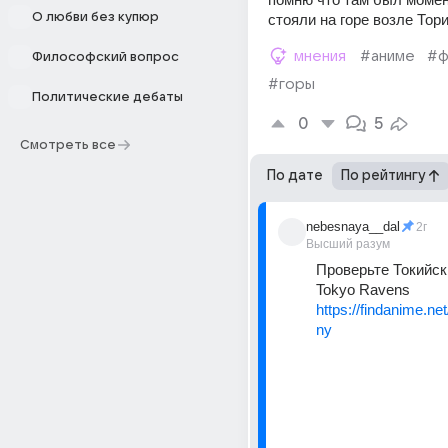
О любви без купюр
стояли на горе возле Тор
мнения
#аниме
#ф
Философский вопрос
#горы
Политические дебаты
0
5
Смотреть все
По дате
По рейтингу
nebesnaya__dal
2г
Высший разум
Проверьте Токийски
Tokyo Ravens
https://findanime.net
ny