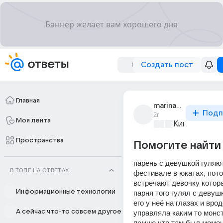
Создать пост
Главная
marina_vogus
Подп
2г
Моя лента
Киномания
+3
Пространства
Помогите найти
парень с девушкой гуляют
В ТОПЕ НА ОТВЕТАХ
фестивале в юкатах, пото
встречают девочку котора
Информационные технологии
парня того гулял с девушк
его у неё на глазах и врод
А сейчас что-то совсем другое
управляла каким то монст
помню что там был момент