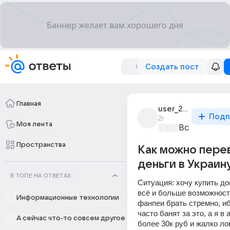
Создать пост
Главная
user_298239103
Подп
2г
Моя лента
Все про биз
Пространства
Как можно пере
деньги в Украин
В ТОПЕ НА ОТВЕТАХ
Ситуация: хочу купить дона
всё и больше возможности
Информационные технологии
фанпеи брать стремно, ибо
часто банят за это, а я в 
А сейчас что-то совсем другое
более 30к руб и жалко ло