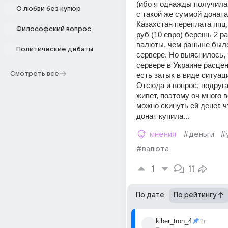
(ибо я однажды получила 
О любви без купюр
с такой же суммой доната)
Казахстан переплата ппц, 
Философский вопрос
руб (10 евро) берешь 2 р
валюты, чем раньше было 
Политические дебаты
сервере. Но выяснилось, ч
сервере в Украине расцен
Смотреть все
есть затык в виде ситуаци
Отсюда и вопрос, подруга
живет, поэтому оч много в
можно скинуть ей денег, ч
донат купила...
мнения
#деньги
#
#валюта
1
11
По дате
По рейтингу
kiber_tron_4
2г