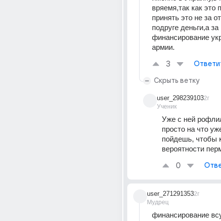
вряемя,так как это п
принять это не за о
подруге деньги,а за 
финансирование укр
армии.
3
Ответи
Скрыть ветку
user_298239103
2г
Ученик
Уже с ней рофлил
просто на что уже
пойдешь, чтобы к
вероятности пер
0
Отве
user_271291353
2г
Мудрец
финансирование всу