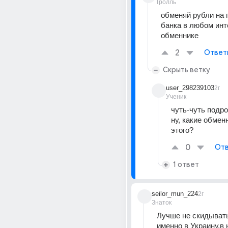
Тролль
обменяй рубли на г
банка в любом инт
обменнике
2
Ответ
Скрыть ветку
user_298239103
2г
Ученик
чуть-чуть подро
ну, какие обменн
этого?
0
Отв
1 ответ
seilor_mun_224
2г
Знаток
Лучше не скидывать
именно в Украину,в 