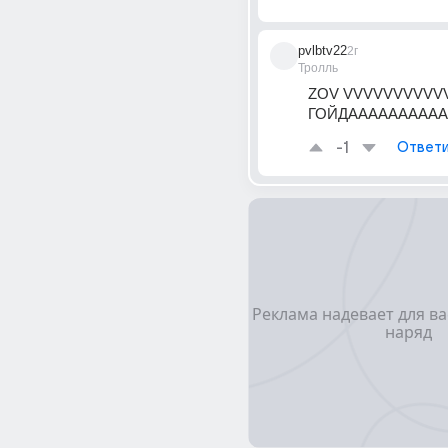
pvlbtv22
2г
Тролль
ZOV VVVVVVVVVVV
ГОЙДАААААААААА
-1
Ответи