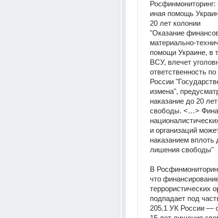
Росфинмониторинг: 
иная помощь Украин
20 лет колонии
"Оказание финансов
материально-технич
помощи Украине, в т
ВСУ, влечет уголовн
ответственность по 
России "Государств
измена", предусмат
наказание до 20 лет
свободы. <…> Фина
националистических
и организаций может
наказанием вплоть д
лишения свободы"
В Росфинмониторинг
что финансирование
террористических о
подпадает под часть
205.1 УК России — о
15 лет лишения сво