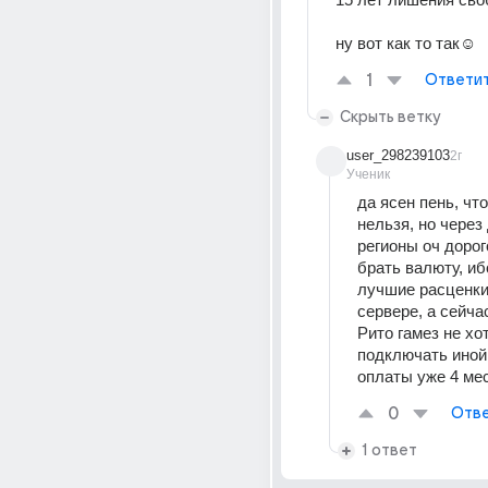
ну вот как то так☺
1
Ответи
Скрыть ветку
user_298239103
2г
Ученик
да ясен пень, чт
нельзя, но через 
регионы оч дорог
брать валюту, иб
лучшие расценки 
сервере, а сейча
Рито гамез не хот
подключать иной 
оплаты уже 4 мес
0
Отве
1 ответ