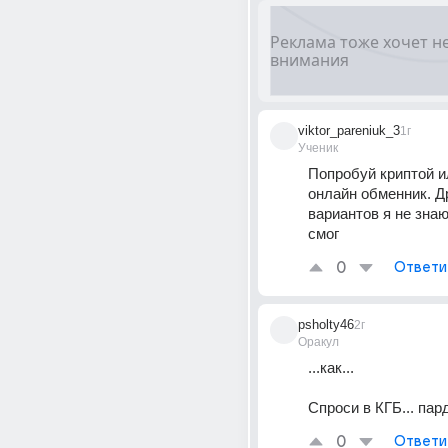
viktor_pareniuk_3
1г
Ученик
Попробуй криптой ил
онлайн обменник. Др
вариантов я не знаю
смог
0
Ответи
psholty46
2г
Оракул
...как...
Спроси в КГБ... пар
0
Ответи