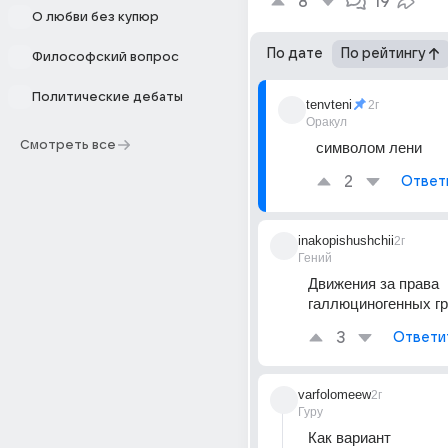
8
19
О любви без купюр
По дате
По рейтингу
Философский вопрос
Политические дебаты
tenvteni
2г
Оракул
Смотреть все
символом лени
2
Ответ
inakopishushchii
2г
Гений
Движения за права 
галлюциногенных гр
3
Ответи
varfolomeew
2г
Гуру
Как вариант