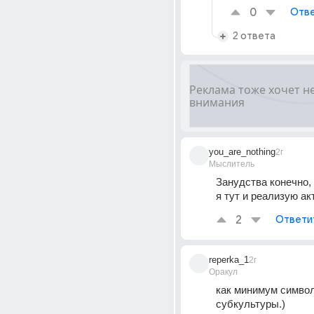
0
Отве
2 ответа
you_are_nothing
2г
Мыслитель
Занудства конечно, 
я тут и реализую ак
2
Ответи
reperka_1
2г
Оракул
как минимум символ
субкультуры.)