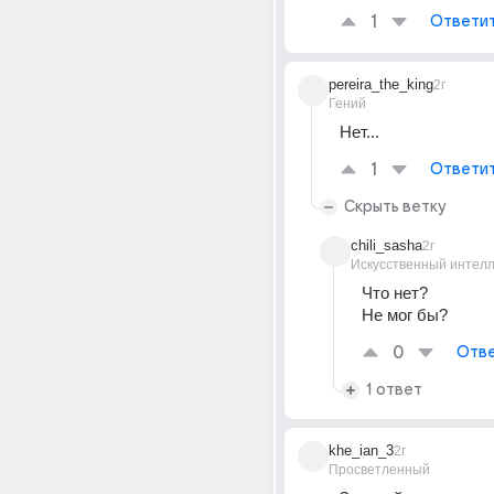
1
Ответи
pereira_the_king
2г
Гений
Нет...
1
Ответи
Скрыть ветку
chili_sasha
2г
Искусственный интелл
Что нет?
Не мог бы?
0
Отве
1 ответ
khe_ian_3
2г
Просветленный