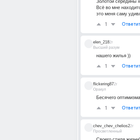
Золотой середины х
Всё во мне находитс
это меня саму удив
1
Ответи
elen_218
2г
Высший разум
нашего жилья ))
1
Ответи
flickering87
2г
Оракул
Бесячего оптимизм
1
Ответи
chev_chev_chelios2
2г
Просветленный
Своего стиля жизни