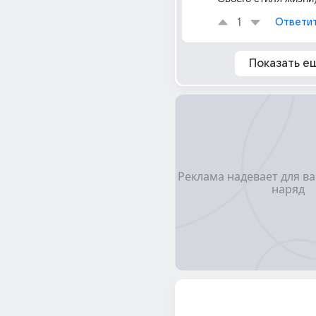
1
Ответи
Показать е