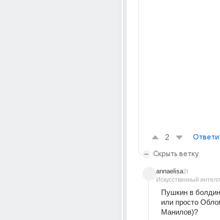
2
Ответи
Скрыть ветку
annaelisa
2г
Искусственный интелл
Пушкин в болдин
или просто Облом
Манилов)?