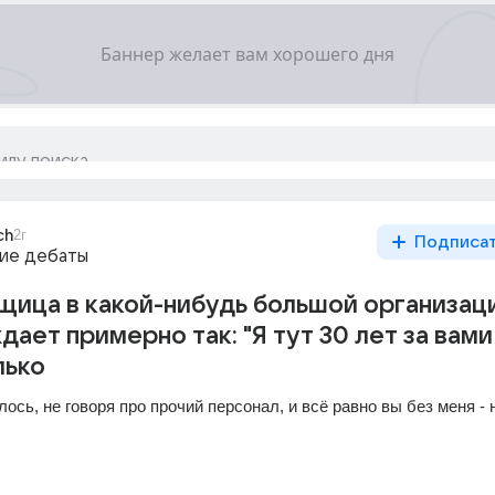
ch
2г
Подписа
ие дебаты
ица в какой-нибудь большой организац
дает примерно так: "Я тут 30 лет за вами
лько
лось, не говоря про прочий персонал, и всё равно вы без меня - 