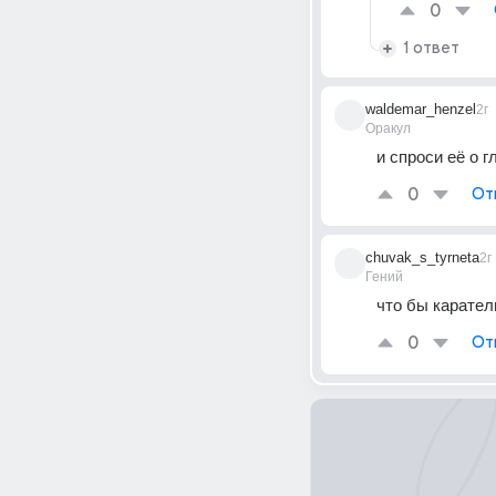
0
1 ответ
waldemar_henzel
2г
Оракул
и спроси её о г
0
От
chuvak_s_tyrneta
2г
Гений
что бы карател
0
От