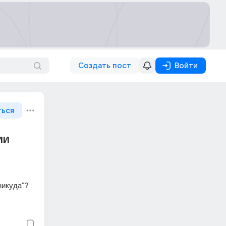
Создать пост
Войти
ться
ии
никуда"?