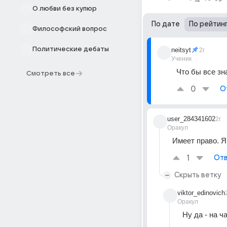
О любви без купюр
По дате
По рейтин
Философский вопрос
Политические дебаты
neitsyt
2г
Ученик
Что бы все зн
Смотреть все
0
О
user_284341602
2г
Оракул
Имеет право. Я
1
Отв
Скрыть ветку
viktor_edinovich
Оракул
Ну да - на 