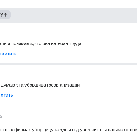
гу
али и понимали.,что она ветеран труда!
тветить
 думаю эта уборщица госорганизации
етить
2г
частных фирмах уборщицу каждый год увольняют и нанимают но