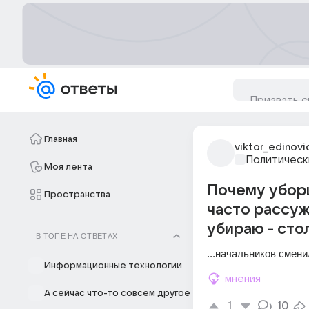
Главная
viktor_edinovi
Политическ
Моя лента
Почему уборщ
Пространства
часто рассуж
убираю - сто
В ТОПЕ НА ОТВЕТАХ
...начальников смени
Информационные технологии
мнения
А сейчас что-то совсем другое
1
10