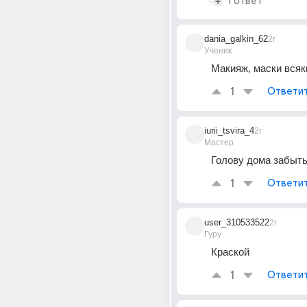
1 ответ
dania_galkin_62
2г
Ученик
Макияж, маски всяк
1
Ответи
iurii_tsvira_4
2г
Мастер
Голову дома забыт
1
Ответи
user_310533522
2г
Гуру
Краской
1
Ответи