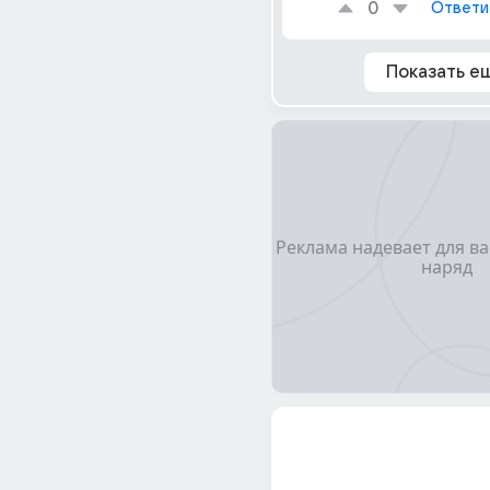
0
Ответи
Показать е