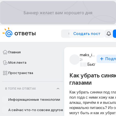
Создать пост
Главная
maks_im_249
Подп
2г
Моя лента
Бьютилэнд
+1
Пространства
Как убрать синя
глазами
В ТОПЕ НА ОТВЕТАХ
Как убрать синяки под гл
пол года с ними хожу как к
Информационные технологии
алкаш, причём я и высыпа
нормально питаюсь? Из-за
А сейчас что-то совсем другое
могут быть и как их убра