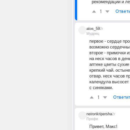
рекомендации и ле
1
Ответ
atos_59
2г
Мудрец
первое - сердце про
возможно сердечные
второе - примочки и
на неск часов в день
аптеке цветы сухие 
крепкий чай. остынет
отвар. неск часов пр
календула высосет 
с синяками.
1
Ответи
neironkripersha
2г
Профи
Привет, Макс!