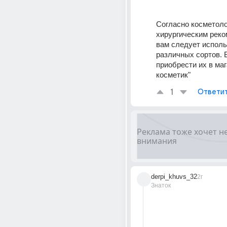
Согласно косметоло
хирургическим реко
вам следует исполь
различных сортов. 
приобрести их в маг
косметик"
1
Ответи
derpi_khuvs_32
2г
Знаток