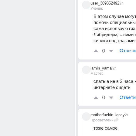
user_309352492
2г
Ученик
В этом случае могут
помочь специальные
сама использую гиа
Либридерм, с ними п
синяки под глазами
0
Ответи
lamin_yamal
2г
Мастер
спать а не в 2 часа н
интернете сидеть
0
Ответи
motherfuckin_lancy
2г
Просветленный
тоже самое