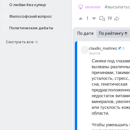
О любви без купюр
мнения
#высыпать
Философский вопрос
1
19
Политические дебаты
По дате
По рейтингу
Смотреть все
claudio_martinez
2г
Знаток
Синяки под глазами
вызваны различны
причинами, такими 
усталость, стресс,
сна, генетическая 
предрасположеннос
недостаток витамин
минералов, увелич
или тусклость кожи
области.
Чтобы уменьшить 