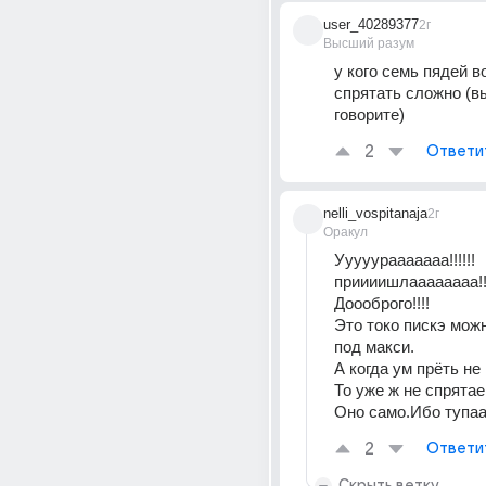
user_40289377
2г
Высший разум
у кого семь пядей в
спрятать сложно (вы
говорите)
2
Ответи
nelli_vospitanaja
2г
Оракул
Ууууурааааааа!!!!!!
приииишлаааааааа!!!
Доооброго!!!!
Это токо пискэ можн
под макси.
А когда ум прёть не 
То уже ж не спрятае
Оно само.Ибо тупаа!
2
Ответи
Скрыть ветку