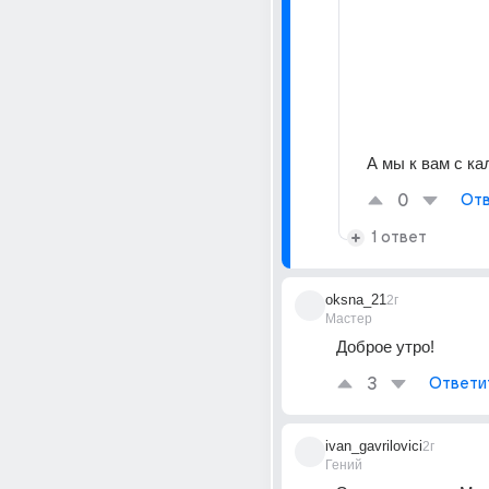
А мы к вам с ка
0
Отв
1 ответ
oksna_21
2г
Мастер
Доброе утро!
3
Ответи
ivan_gavrilovici
2г
Гений