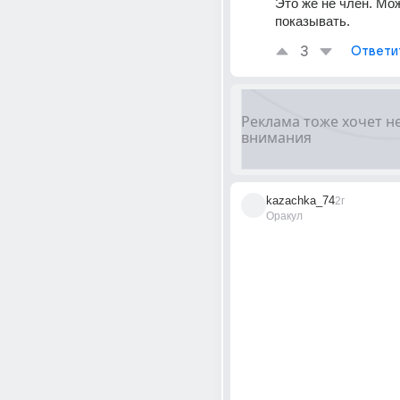
Это же не член. Мож
показывать.
3
Ответи
kazachka_74
2г
Оракул