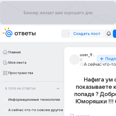
Создать пост
Главная
user_9060365
Подп
2г
Моя лента
А сейчас что-т
Пространства
Нафига ум 
показываете 
В ТОПЕ НА ОТВЕТАХ
попадя ? Добр
Информационные технологии
Юморяшки !!!
А сейчас что-то совсем другое