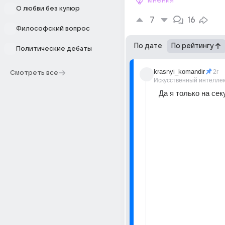
мнения
О любви без купюр
7
16
Философский вопрос
По дате
По рейтингу
Политические дебаты
krasnyi_komandir
2г
Смотреть все
Искусственный интелле
Да я только на сек