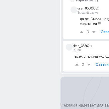
user_9060365
2г
Высший разум
да от Юморя не гд
спрятатся !!!
0
Отве
dima_35562
2г
Гений
всех спалила молод
2
Ответи