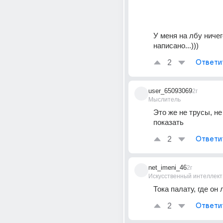
У меня на лбу ничего
написано...)))
2
Ответи
user_65093069
2г
Мыслитель
Это же не трусы, не
показать
2
Ответи
net_imeni_46
2г
Искусственный интеллект
Тока палату, где он
2
Ответи