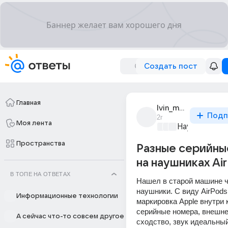
Создать пост
Главная
lvin_margoldin_1
Подп
2г
Моя лента
Наука
+4
Пространства
Разные серийны
на наушниках Ai
В ТОПЕ НА ОТВЕТАХ
Нашел в старой машине чь
наушники. С виду AirPods.
Информационные технологии
маркировка Apple внутри к
серийные номера, внешне
А сейчас что-то совсем другое
сходство, звук идеальный