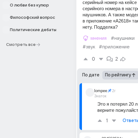
серийный номер на кейсе 
О любви без купюр
серийного номера в настр
наушников. А также моде
Философский вопрос
в приложение «А2618» так
нету. Подделка?
Политические дебаты
мнения
#наушники
Смотреть все
#звук
#приложение
0
2
По дате
По рейтингу
lompee
2г
Знаток
Это я потерял 20 ле
верните пожулайс
1
Ответ