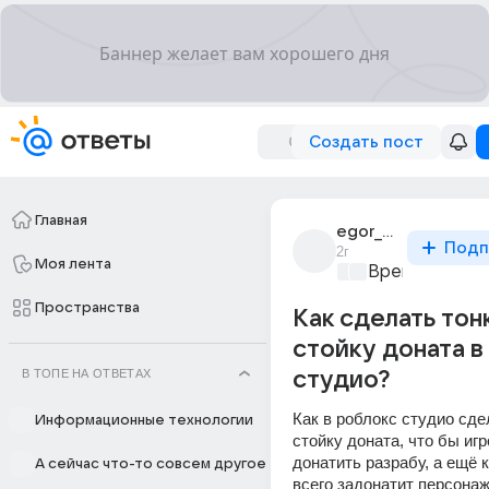
Создать пост
Главная
egor_maized
Подп
2г
Моя лента
Время игр
+1
Пространства
Как сделать то
стойку доната в
В ТОПЕ НА ОТВЕТАХ
студио?
Как в роблокс студио сде
Информационные технологии
стойку доната, что бы игр
донатить разрабу, а ещё 
А сейчас что-то совсем другое
всего задонатит персонаж 