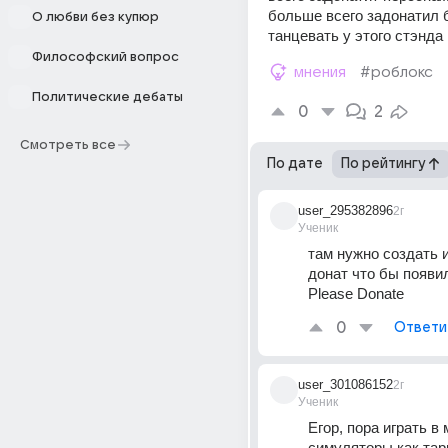
больше всего задонатил б
О любви без купюр
танцевать у этого стэнда
Философский вопрос
мнения
#роблокс
Политические дебаты
0
2
Смотреть все
По дате
По рейтингу
user_295382896
2г
Ученик
там нужно создать и
донат что бы появил
Please Donate
0
Ответи
user_301086152
2г
Ученик
Егор, пора играть в 
симуляторы как тарк