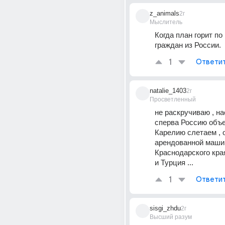
z_animals
2г
Мыслитель
Когда план горит по
граждан из России.
1
Ответи
natalie_1403
2г
Просветленный
не раскручиваю , на
сперва Россию объез
Карелию слетаем , 
арендованной машин
Краснодарского края
и Турция ...
1
Ответи
sisgi_zhdu
2г
Высший разум