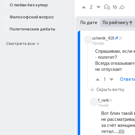
О любви без купюр
2
16
Философский вопрос
По дате
По рейтингу
Политические дебаты
uchenik_418
2г
Профи
Смотреть все
Спрашиваю, если 
- полетит? 
Всегда отказываетс
не отпускает
1
Ответ
Скрыть ветку
f_rank
2г
Гений
Вот блин такой 
не рассматривал 
за счёт женщины
летал....))))