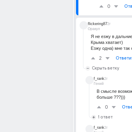
0
Отв
flickering87
2г
Оракул
Я не езжу в дальние
Крыма хватает)
Езжу одна) мне так 
2
Ответи
Скрыть ветку
f_rank
2г
Гений
В смысле возмож
больше ???)))
0
Отве
1 ответ
f_rank
2г