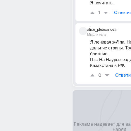
Я почитать.
1
Ответи
alice_pleasance
2г
Мыслитель
Я ленивая ж@па. Не
дальние страны. Тол
ближние.
П.с. На Наурыз езди
Казахстана в РФ.
0
Ответи