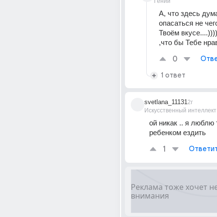
Гений
А, что здесь дума
опасаться не чего 
Твоём вкусе....)))
,что бы Тебе нрав
0
Отве
1 ответ
svetlana_11131
2г
Искусственный интеллект
ой никак .. я люблю 
ребенком ездить
1
Ответи