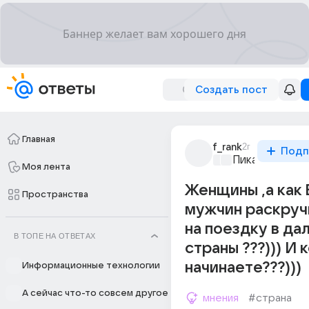
Создать пост
Главная
f_rank
2г
Подп
Пикантно о л
Моя лента
Женщины ,а как 
Пространства
мужчин раскруч
на поездку в да
В ТОПЕ НА ОТВЕТАХ
страны ???))) И 
начинаете???)))
Информационные технологии
А сейчас что-то совсем другое
мнения
#страна