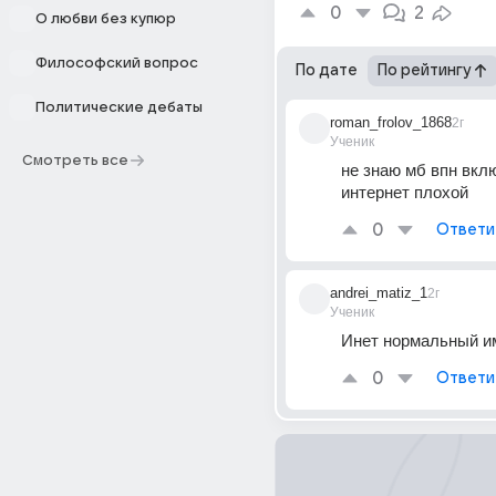
0
2
О любви без купюр
Философский вопрос
По дате
По рейтингу
Политические дебаты
roman_frolov_1868
2г
Ученик
Смотреть все
не знаю мб впн вклю
интернет плохой
0
Ответи
andrei_matiz_1
2г
Ученик
Инет нормальный и
0
Ответи