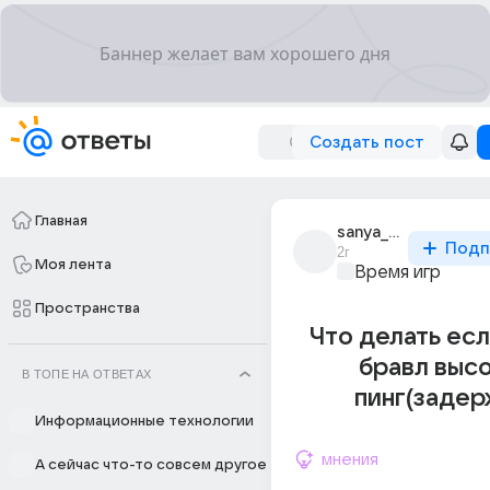
Создать пост
Главная
sanya_samuraiv10
Подп
2г
Моя лента
Время игр
Пространства
Что делать есл
бравл выс
В ТОПЕ НА ОТВЕТАХ
пинг(задер
Информационные технологии
мнения
А сейчас что-то совсем другое