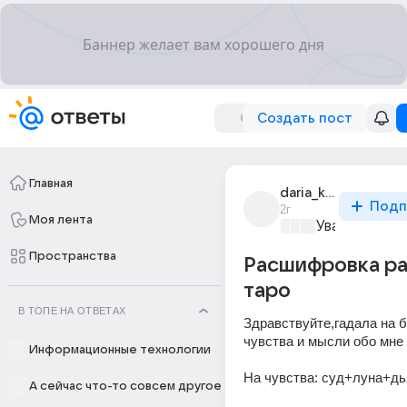
Создать пост
Главная
daria_kudrina_117
Подп
2г
Моя лента
Уважаемый м
Пространства
Расшифровка р
таро
В ТОПЕ НА ОТВЕТАХ
Здравствуйте,гадала на б
чувства и мысли обо мне
Информационные технологии
На чувства: суд+луна+дь
А сейчас что-то совсем другое