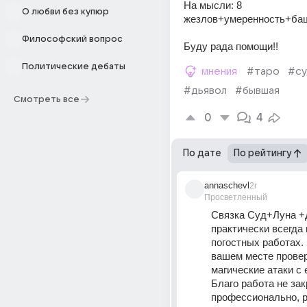
На мысли: 8 
О любви без купюр
жезлов+умеренность+ба
Философский вопрос
Буду рада помощи!!
Политические дебаты
мнения
#таро
#су
#дьявол
#бывшая
Смотреть все
0
4
По дате
По рейтингу
annaschevl
2г
Просветленный
Связка Суд+Луна +
практически всегда 
погостных работах. 
вашем месте провер
магические атаки с е
Благо работа не зак
профессионально, ра