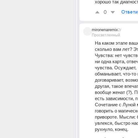
хорошо так диагнос
0
Ответи
mironenaremix
2г
Просветленный
На каком этапе ваш
сколько вам лет? Эт
Чувства: нет чувств
ни одна карта, отве
чувства. Осуждает, м
обманывает, что-то н
договаривает, возмо
другая, такое впеча
вообще женат (?). П
есть зависимости, п
Сочетание с Луной 
говорить о магическо
привороте. Мысли: 
увлекся, быстро нас
рухнуло, конец.