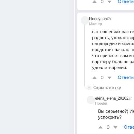
0
Ответи
bloodycunt
2г
Мастер
в отношениях вас о
радость, удовлетвор
плодородие и комфо
предстоит начало чег
что принесет вам и 
партнеру больше ра
удовлетворения.
0
Ответи
Скрыть ветку
elena_elena_29162
2г
Профи
Вы серьёзно?) Ил
успокоить?
0
Отве