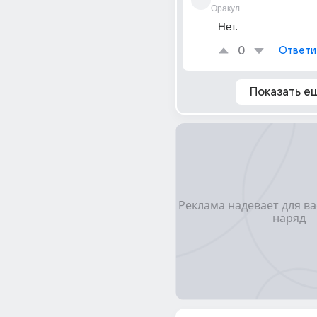
Оракул
Нет.
0
Ответи
Показать е