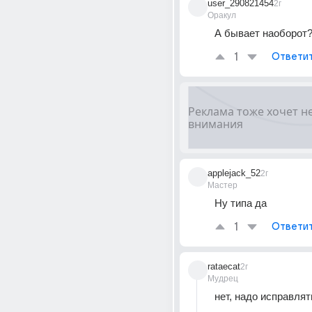
user_290821454
2г
Оракул
А бывает наоборот
1
Ответи
applejack_52
2г
Мастер
Ну типа да
1
Ответи
rataecat
2г
Мудрец
нет, надо исправлят