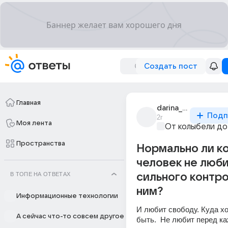
Создать пост
Главная
darina_berushenko
Подп
2г
Моя лента
От колыбели до
Пространства
Нормально ли к
человек не люб
В ТОПЕ НА ОТВЕТАХ
сильного контро
ним?
Информационные технологии
И любит свободу. Куда ход
А сейчас что-то совсем другое
быть.  Не любит перед к