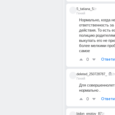
5_tatiana_5
2г
Гений
Нормально, когда не
ответственность за 
действия. То есть е
полицию родителям 
выкупать его не при
более мелкими проб
самое
0
Ответи
deleted_250728787_
2г
Гений
Для совершеннолетн
нормально .
0
Ответи
bidon_enotov_87
2г