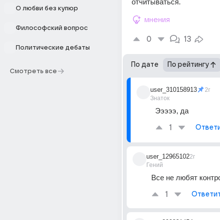
отчитываться.
О любви без купюр
мнения
Философский вопрос
0
13
Политические дебаты
По дате
По рейтингу
Смотреть все
user_310158913
2г
Знаток
Эээээ, да
1
Ответ
user_12965102
2г
Гений
Все не любят контр
1
Ответи