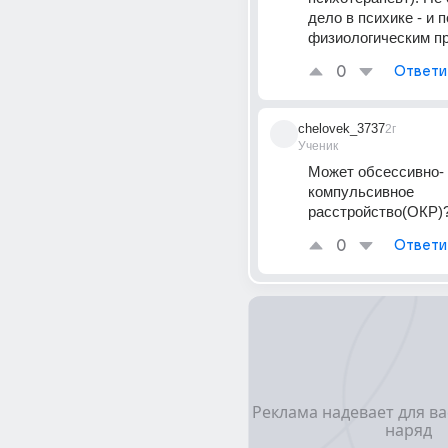
дело в психике - и по
физиологическим п
0
Ответи
chelovek_3737
2г
Ученик
Может обсессивно-
компульсивное 
расстройство(ОКР)
0
Ответи