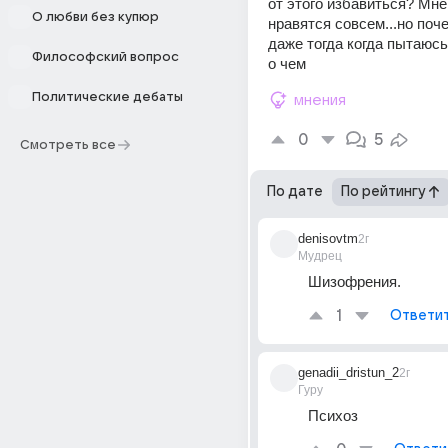
от этого избавиться? Мне 
О любви без купюр
нравятся совсем...но поче
даже тогда когда пытаюсь
Философский вопрос
о чем
Политические дебаты
мнения
0
5
Смотреть все
По дате
По рейтингу
denisovtm
2г
Мудрец
Шизофрения.
1
Ответи
genadii_dristun_2
2г
Гуру
Психоз