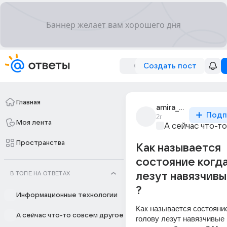
Создать пост
Главная
amira_amirova_276
Подп
2г
Моя лента
А сейчас что-т
Пространства
Как называется
состояние когда
В ТОПЕ НА ОТВЕТАХ
лезут навязчив
?
Информационные технологии
Как называется состояние 
А сейчас что-то совсем другое
голову лезут навязчивые 