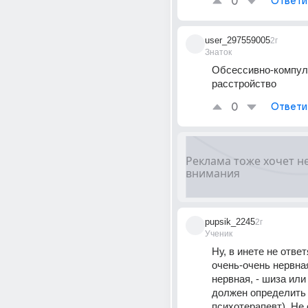
0
Ответи
user_297559005
2г
Знаток
Обсессивно-компул
расстройство
0
Ответи
pupsik_2245
2г
Ученик
Ну, в инете не ответ
очень-очень нервная
нервная, - шиза или 
должен определить 
психотерапевт). Не 