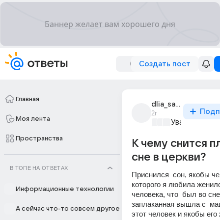
Создать пост
Главная
dlia_saitov_77
Подп
2г
Моя лента
Уважаемый м
Пространства
К чему снится п
сне в церкви?
В ТОПЕ НА ОТВЕТАХ
Приснился  сон, якобы че
которого я любила женилс
Информационные технологии
человека, что  был во сне 
заплаканная вышла с  ма
А сейчас что-то совсем другое
этот человек и якобы его 