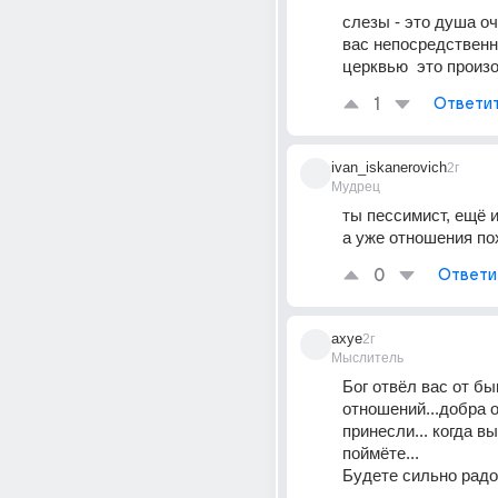
слезы - это душа оч
вас непосредственн
церквью  это произ
1
Ответи
ivan_iskanerovich
2г
Мудрец
ты пессимист, ещё и 
а уже отношения по
0
Ответи
axye
2г
Мыслитель
Бог отвёл вас от бы
отношений...добра о
принесли... когда вы
поймёте...
Будете сильно радо