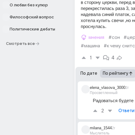
в сторону церкви, перед в
О любви без купюр
перекрестилась раза 3, за
надевала синий платок, са
Философский вопрос
хотела купить свечи ,но н
проснулась.
Политические дебаты
мнения
#сон
#цер
Смотреть все
#машина
#к чему снитс
1
4
По дате
По рейтингу
elena_vlasova_3000
2г
Просветленный
Радоваться будете 
2
Ответи
milana_1544
2г
Мыслитель