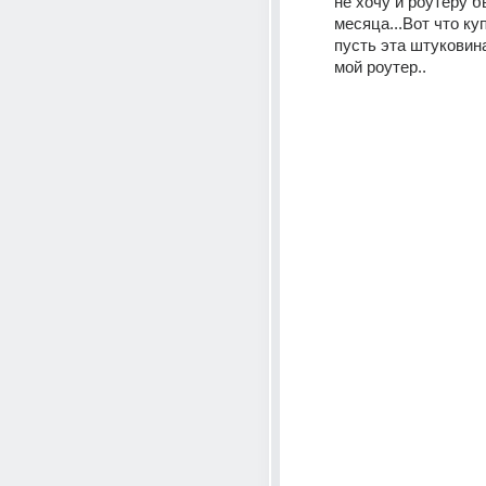
не хочу и роутеру б
месяца...Вот что куп
пусть эта штуковина
мой роутер..