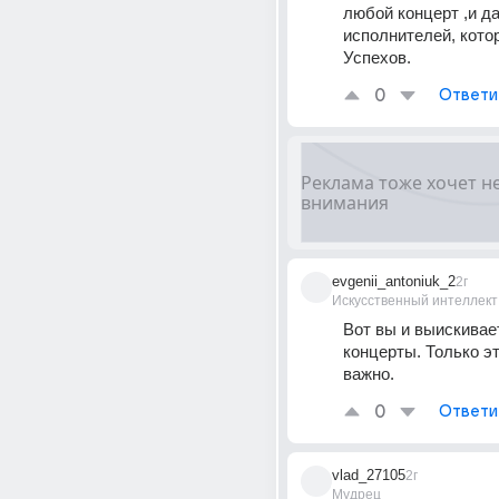
любой концерт ,и да
исполнителей, котор
Успехов.
0
Ответи
evgenii_antoniuk_2
2г
Искусственный интеллект
Вот вы и выискивает
концерты. Только эт
важно.
0
Ответи
vlad_27105
2г
Мудрец