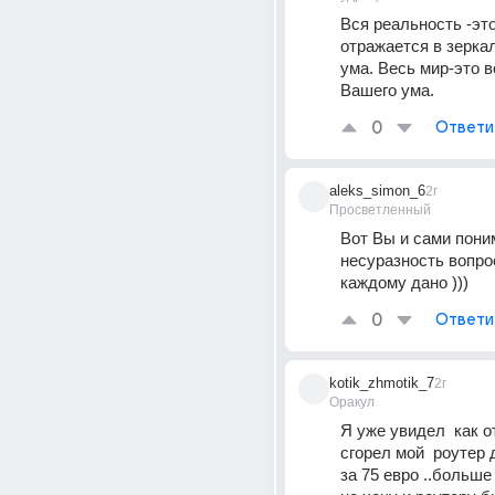
Вся реальность -это 
отражается в зеркал
ума. Весь мир-это в
Вашего ума.
0
Ответи
aleks_simon_6
2г
Просветленный
Вот Вы и сами пони
несуразность вопроса
каждому дано )))
0
Ответи
kotik_zhmotik_7
2г
Оракул
Я уже увидел  как о
сгорел мой  роутер 
за 75 евро ..больше 