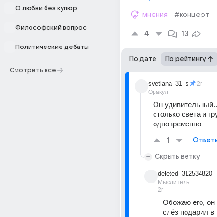
О любви без купюр
мнения
#концерт
Философский вопрос
4
13
Политические дебаты
По дате
По рейтингу
Смотреть все
svetlana_31_s
2г
Оракул
Он удивительный..)
столько света и гру
одновременно
1
Ответ
Скрыть ветку
deleted_312534820_
Мыслитель
2г
Обожаю его, он 
слёз подарил в ю