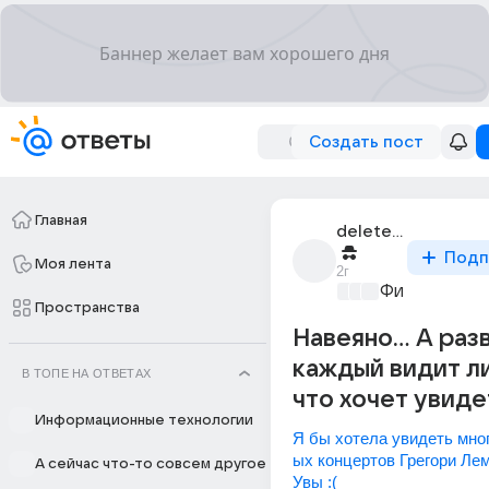
Создать пост
Главная
deleted_312534820_
Подп
Моя лента
2г
Философски
Пространства
Навеяно... А раз
каждый видит ли
В ТОПЕ НА ОТВЕТАХ
что хочет увиде
Информационные технологии
Я бы хотела увидеть мно
ых концертов Грегори Лема
А сейчас что-то совсем другое
Увы :(