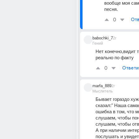
вообще моя сам
песня.
0
Отв
babochki_7
2г
Гений
Нет конечно,видит т
реально по факту
0
Ответи
marfa_889
2г
Мыслитель
Бывает гораздо хуже
сказал:" Наша сама
ошибка в том, что м
слушаем, чтобы пон
слушаем, чтобы отв
А при наличии интер
послушать и увидеть