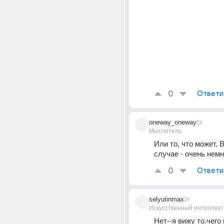
0
Ответи
oneway_oneway
2г
Мыслитель
Или то, что может. 
случае - очень немн
0
Ответи
selyutinmax
2г
Искусственный интеллект
Нет--я вижу то.чего 