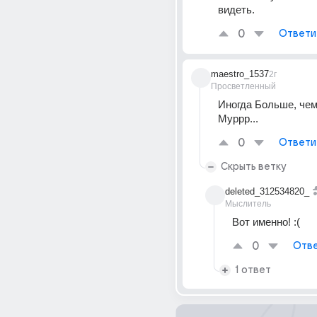
видеть.
0
Ответи
maestro_1537
2г
Просветленный
Иногда Больше, че
Муррр...
0
Ответи
Скрыть ветку
deleted_312534820_
Мыслитель
Вот именно! :(
0
Отве
1 ответ