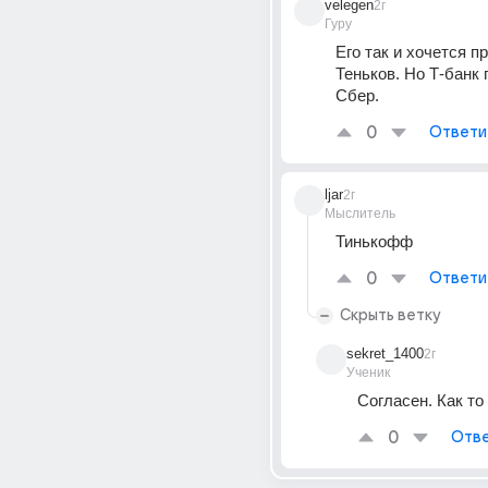
velegen
2г
Гуру
Его так и хочется пр
Теньков. Но Т-банк п
Сбер.
0
Ответи
ljar
2г
Мыслитель
Тинькофф
0
Ответи
Скрыть ветку
sekret_1400
2г
Ученик
Согласен. Как то
0
Отве