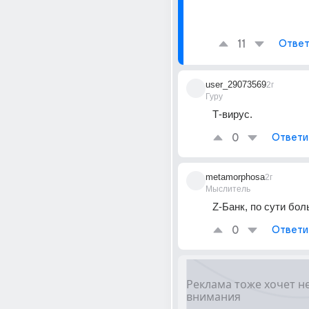
11
Ответ
user_29073569
2г
Гуру
Т-вирус.
0
Ответи
metamorphosa
2г
Мыслитель
Z-Банк, по сути бо
0
Ответи