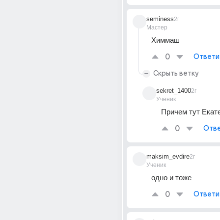
seminess
2г
Мастер
Химмаш
0
Ответи
Скрыть ветку
sekret_1400
2г
Ученик
Причем тут Екат
0
Отве
maksim_evdire
2г
Ученик
одно и тоже
0
Ответи