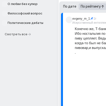
О любви без купюр
По дате
По рейтингу
Философский вопрос
evgeny_m_1
2г
Искусственный интелле
Политические дебаты
Конечно же, Т-банк
Ибо ностальгия по
Смотреть все
пиву цепляет. Ведь
когда-то был не бан
пивовар,и выпускал
.