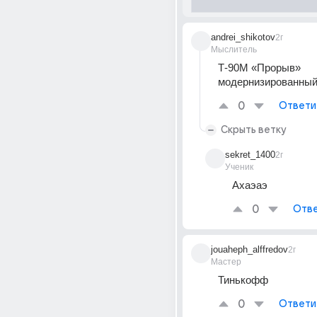
andrei_shikotov
2г
Мыслитель
Т-90М «Прорыв» 
модернизированный 
0
Ответи
Скрыть ветку
sekret_1400
2г
Ученик
Ахаэаэ
0
Отве
jouaheph_alffredov
2г
Мастер
Тинькофф
0
Ответи