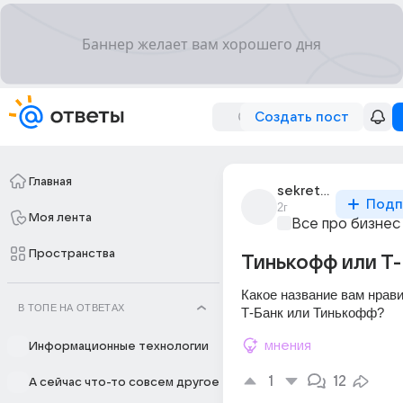
Создать пост
Главная
sekret_1400
Подп
2г
Моя лента
Все про бизнес
Пространства
Тинькофф или Т-
Какое название вам нрави
В ТОПЕ НА ОТВЕТАХ
Т-Банк или Тинькофф?
мнения
Информационные технологии
1
12
А сейчас что-то совсем другое