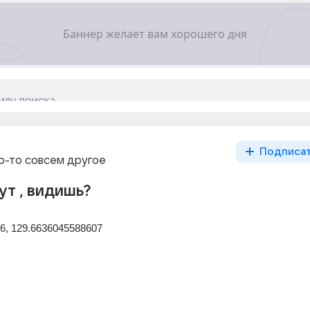
Подписа
то-то совсем другое
ут , видишь?
6, 129.6636045588607