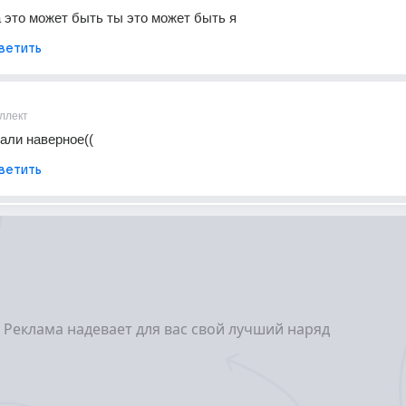
это может быть ты это может быть я
ветить
ллект
жали наверное((
ветить