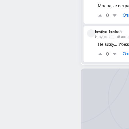
Молодые ветра 
0
От
bestiya_buska
2г
Искусственный инте
Не вижу... Убе
0
От