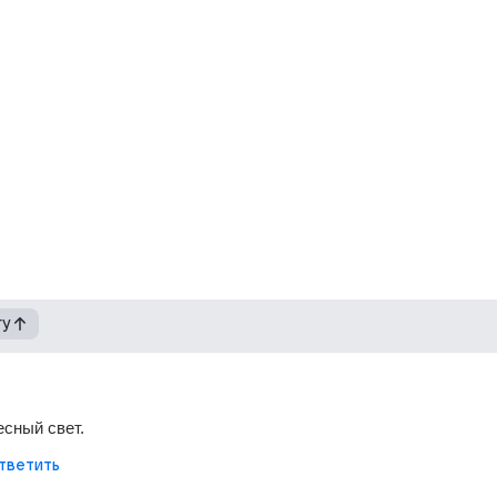
гу
сный свет.
тветить