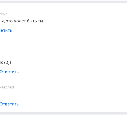
ллект
 я, это может быть ты..
етить
сь.)))
Ответить
нтеллект
Ответить