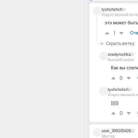
tyshchshch
2г
Искусственный инте
это может быть
1
Отв
Скрыть ветку
snedyroshka
2г
Высший разум
Как вы спели
0
tyshchshch
2г
Искусственный и
)))))
0
user_309105426
2г
Мастер