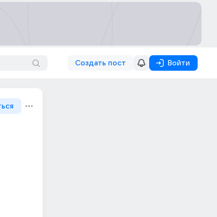
Создать пост
Войти
ться