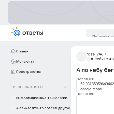
Главная
rose_746
2г
А сейчас ч
Моя лента
А по небу бег
Пространства
Дополнен
62.98185059643462
В ТОПЕ НА ОТВЕТАХ
google maps
Дополнен
Информационные технологии
А сейчас что-то совсем другое