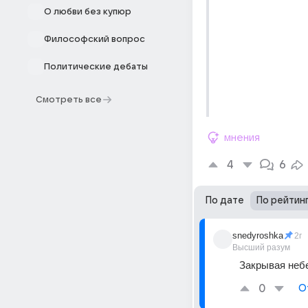
О любви без купюр
Философский вопрос
Политические дебаты
Смотреть все
мнения
4
6
По дате
По рейтин
snedyroshka
2г
Высший разум
Закрывая небе
0
О