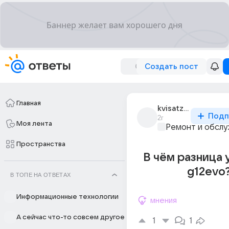
Создать пост
Главная
kvisatz_haderach
Подп
2г
Моя лента
Ремонт и обслу
Пространства
В чём разница у
g12evo
В ТОПЕ НА ОТВЕТАХ
Информационные технологии
мнения
А сейчас что-то совсем другое
1
1