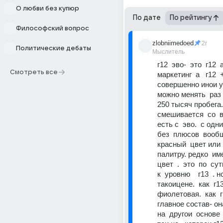
О любви без купюр
По дате
По рейтингу
Философский вопрос
zlobniimedoed
2г
Политические дебаты
Мыслитель
г12  эво-  это  г12  а 
Смотреть все
маркетинг  а   г12  ++
совершенно инои уро
можно менять  раз в
250 тысяч пробега.  
смешивается  со  вс
есть с  эво.  с одни
без  плюсов  вообще 
красный  цвет или 
палитру. редко  им
цвет  .  это  по  сути
к  уровню    г13  . но
такоицене.  как  г13 
фиолетовая.  как  г13
главное состав- она 
на  другои  основе  .