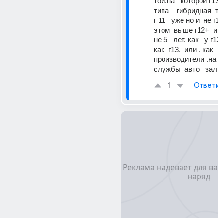
тои.на   которои г13 
типа    гибридная  
г 11   уже но и  не г
этом  выше г12+  и 
не 5   лет. как   у г12
как  г13.  или . как  
производители .на  
службы  авто   зал
1
Ответ