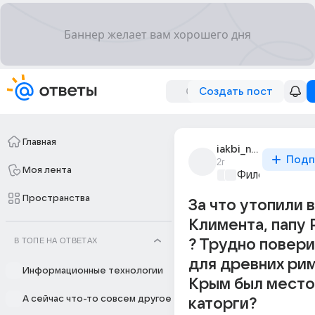
Создать пост
Главная
iakbi_ne_katsapi
Подп
2г
Моя лента
Философский 
Пространства
За что утопили 
Климента, папу
В ТОПЕ НА ОТВЕТАХ
? Трудно повери
для древних ри
Информационные технологии
Крым был мест
А сейчас что-то совсем другое
каторги?