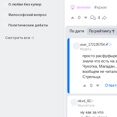
О любви без купюр
мнения
#крым
Философский вопрос
0
4
Политические дебаты
По дате
По рейтингу
Смотреть все
user_172135754
2г
Мудрец
просто расфуфыре
знали что есть на 
Чукотка, Магадан..
вообщем не читали
Стрельца
0
Ответ
nkvd_92
2г
Мыслитель
ну как за что