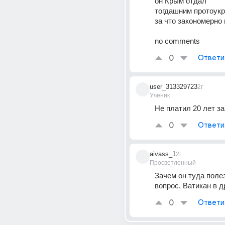
он Крым отдал 
тогдашним протоук
за что закономерно
no comments
0
Ответи
user_313329723
2г
Ученик
Не платил 20 лет за
0
Ответи
aivass_1
2г
Просветленный
Зачем он туда полез
вопрос. Ватикан в д
0
Ответи