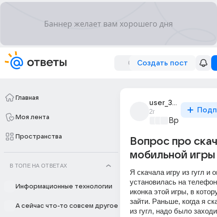
Создать пост
Главная
user_306630446
Подп
2г
Моя лента
Время игр
+2
Пространства
Вопрос про ска
мобильной игры 
В ТОПЕ НА ОТВЕТАХ
Я скачала игру из гугл и о
установилась на телефон 
Информационные технологии
иконка этой игры, в котору
зайти. Раньше, когда я ск
А сейчас что-то совсем другое
из гугл, надо было заходит