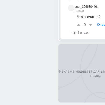
user_306630446
2г
Профи
Что значит гп?
0
Отве
1 ответ