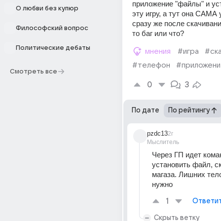
приложение "файлы" и ус
О любви без купюр
эту игру, а тут она САМА 
сразу же после скачивания
Философский вопрос
то баг или что?
Политические дебаты
мнения
#игра
#ск
#телефон
#приложени
Смотреть все
0
3
По дате
По рейтингу
pzdc13
2г
Мыслитель
Через ГП идет коман
установить файл, ск
магаза. Лишних тел
нужно
1
Ответи
Скрыть ветку