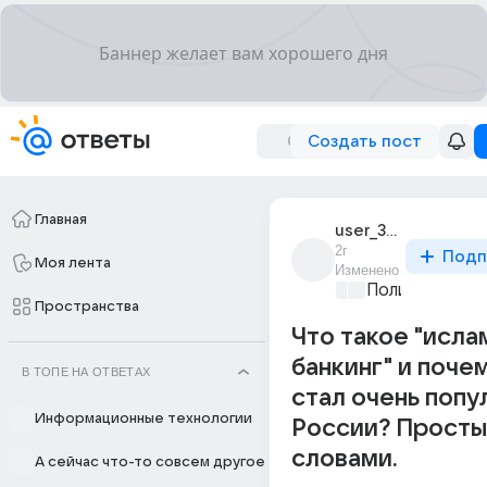
Создать пост
Главная
user_312744884
2г
Подп
Моя лента
Изменено
Политические
Пространства
Что такое "исла
банкинг" и поче
В ТОПЕ НА ОТВЕТАХ
стал очень попу
Информационные технологии
России? Прост
словами.
А сейчас что-то совсем другое