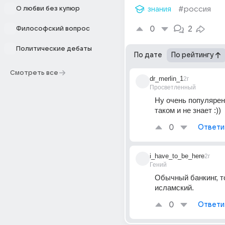
О любви без купюр
знания
#россия
0
2
Философский вопрос
Политические дебаты
По дате
По рейтингу
Смотреть все
dr_merlin_1
2г
Просветленный
Ну очень популярен,
таком и не знает :))
0
Ответи
i_have_to_be_here
2г
Гений
Обычный банкинг, т
исламский.
0
Ответи