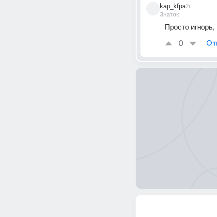
kap_kfpa
2г
Знаток
Просто игнорь,
0
От