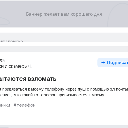
59
2г
Подписа
и и скамеры
+1
ытаются взломать
 привязаться к моему телефону через пуш с помощью эл почты
ние ,  что какой то телефон привязывается к моему
ники
#телефон