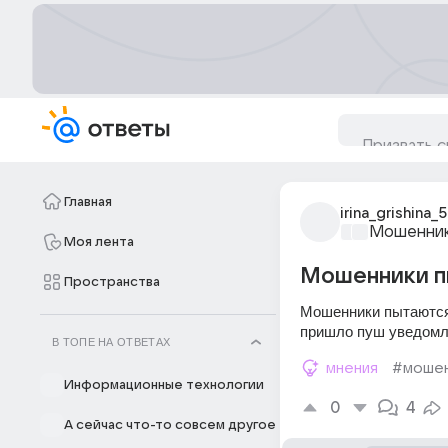
Главная
irina_grishina_
Мошенник
Моя лента
Мошенники п
Пространства
Мошенники пытаются
пришло пуш уведомле
В ТОПЕ НА ОТВЕТАХ
мнения
#мошен
Информационные технологии
0
4
А сейчас что-то совсем другое