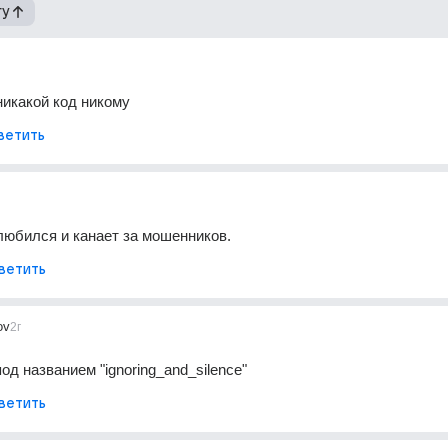
гу
икакой код никому
ветить
влюбился и канает за мошенников.
ветить
ov
2г
од названием "ignoring_and_silence"
ветить