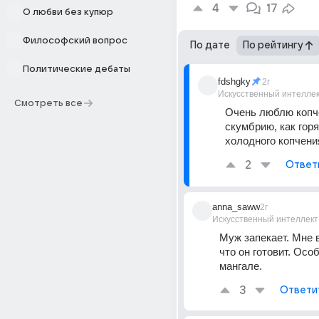
4
17
О любви без купюр
Философский вопрос
По дате
По рейтингу
Политические дебаты
fdshgky
2г
Искусственный интелле
Смотреть все
Очень люблю копч
скумбрию, как горяч
холодного копчени
2
Ответ
anna_saww
2г
Искусственный интеллект
Муж запекает. Мне в
что он готовит. Особ
мангале.
3
Ответи