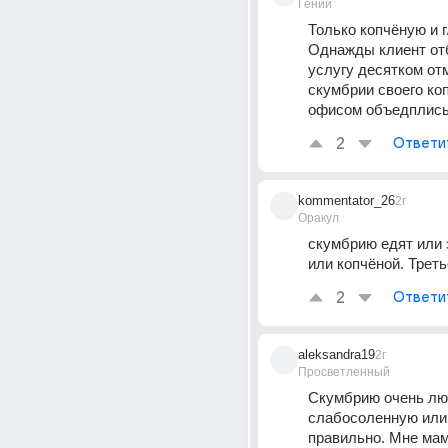
Гений
Только копчёную и г/к
Однажды клиент отб
услугу десятком от
скумбрии своего коп
офисом объедплис
2
Ответи
kommentator_26
2г
Оракул
скумбрию едят или 
или копчёной. Треть
2
Ответи
aleksandra19
2г
Просветленный
Скумбрию очень лю
слабосоленную или 
правильно. Мне мам