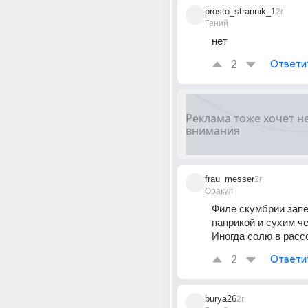
prosto_strannik_1
2г
Гений
нет
2
Ответи
frau_messer
2г
Оракул
Филе скумбрии запе
паприкой и сухим че
Иногда солю в расс
2
Ответи
burya26
2г