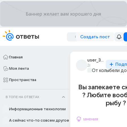
Создать пост
Главная
user_313251604
Подп
2г
Моя лента
От колыбели до
Пространства
Вы запекаете 
? Любите воо
В ТОПЕ НА ОТВЕТАХ
рыбу ?
Информационные технологии
мнения
А сейчас что-то совсем другое