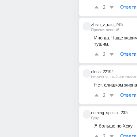
2
Ответи
zhivu_v_raiu_24
2г
Просветленный
Иногда. Чаще жарим,
тушим.
2
Ответи
elena_2219
2г
Искусственный интеллект
Нет, слишком жирна
2
Ответи
nothing_special_23
2г
Гуру
Я больше по Хеку
2
Ответи