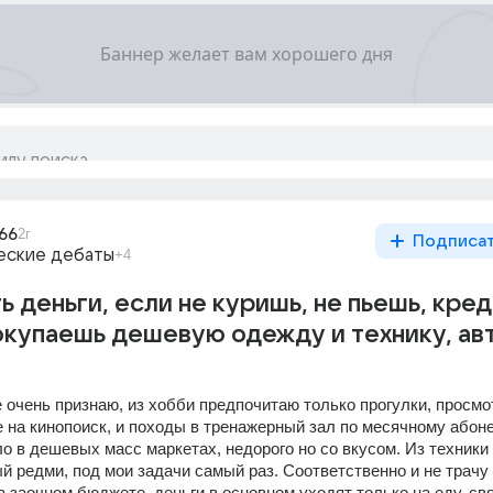
66
2г
Подписа
еские дебаты
+4
ь деньги, если не куришь, не пьешь, кре
окупаешь дешевую одежду и технику, ав
 очень признаю, из хобби предпочитаю только прогулки, просмот
 на кинопоиск, и походы в тренажерный зал по месячному абоне
 в дешевых масс маркетах, недорого но со вкусом. Из техники 
 редми, под мои задачи самый раз. Соответственно и не трачу 
а заочном бюджете, деньги в основном уходят только на еду, связ