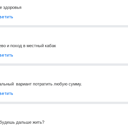
е здоровья
ветить
ево и поход в местный кабак
ветить
альный  вариант потратить любую сумму.
ветить
и будешь дальше жить?