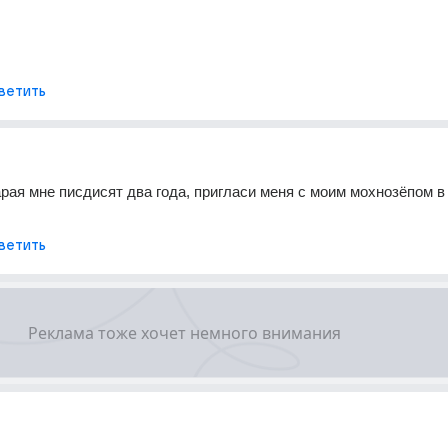
ветить
тарая мне писдисят два года, пригласи меня с моим мохнозёпом в 
ветить