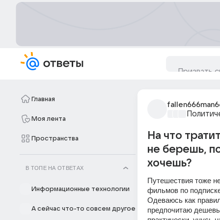
Главная
fallen666man6
Политич
Моя лента
На что тратит
Пространства
не берешь, п
хочешь?
В ТОПЕ НА ОТВЕТАХ
Путешествия тоже не
Информационные технологии
фильмов по подписке
Одеваюсь как правило
А сейчас что-то совсем другое
предпочитаю дешевый
практически, учусь н