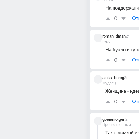
Гений
На поддержани
0
От
roman_timan
2г
Гуру
На бухло и кур
0
От
aleks_bereg
2г
Мудрец
Женщина - иде
0
От
goeiemorgen
2г
Просветленный
Так с мамкой 