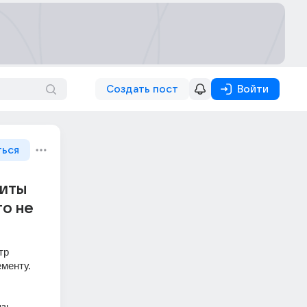
Создать пост
Войти
ться
диты
то не
р 
менту. 
ь, 