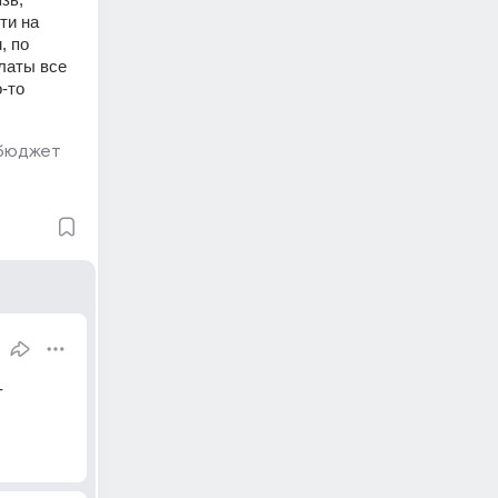
и на 
 по 
латы все 
-то 
бюджет
 