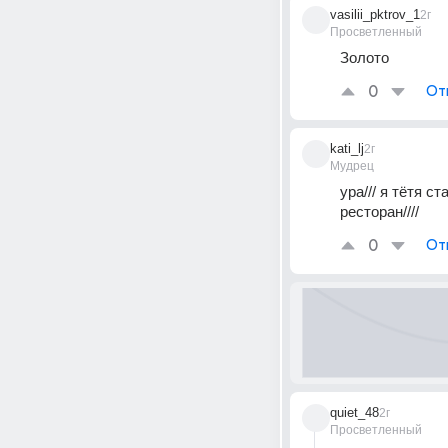
vasilii_pktrov_1
2г
Просветленный
Золото
0
От
kati_lj
2г
Мудрец
ура/// я тётя с
ресторан////
0
От
quiet_48
2г
Просветленный