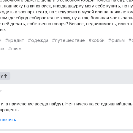
, подписку на кинопоиск, иногда шаурму могу себе купить, по пут
сходить в зоопарк театр, на экскурсию в музей или на пляж летом,
ам где сброд собирается не хожу, ну а так, большая часть зарп
с ней делать, собственно говоря? Бизнес, недвижимость, или что
ве.
и
#кредит
#одежда
#путешествие
#хобби
#фильм
#
рк
#пляж
гу
г
и, а применение всегда найдут. Нет ничего на сегодняшний день-
 проценты
тветить