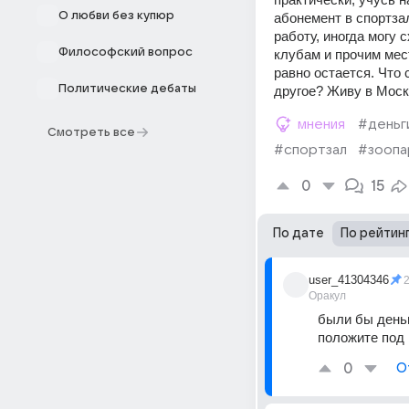
О любви без купюр
абонемент в спортзал
работу, иногда могу 
Философский вопрос
клубам и прочим мест
равно остается. Что 
Политические дебаты
другое? Живу в Моск
мнения
#деньг
Смотреть все
#спортзал
#зоопа
0
15
По дате
По рейтин
user_41304346
2
Оракул
были бы деньг
положите под
0
О