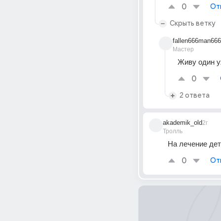
0
От
Скрыть ветку
fallen666man666
Мастер
Живу один у
0
2 ответа
akademik_old
2г
Тролль
На лечение дет
0
От