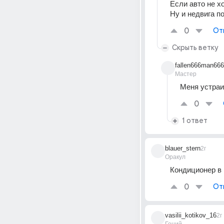
Если авто не хо
Ну и недвига п
0
От
Скрыть ветку
fallen666man666
Мастер
Меня устраи
0
1 ответ
blauer_stern
2г
Оракул
Кондиционер в
0
От
vasilii_kotikov_16
2г