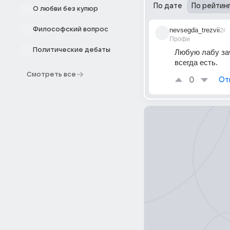
По дате
По рейтин
О любви без купюр
Философский вопрос
nevsegda_trezvii
2г
Профи
Политические дебаты
Любую лабу зач
всегда есть.
Смотреть все
0
От