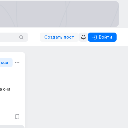
Создать пост
Войти
ться
 они 