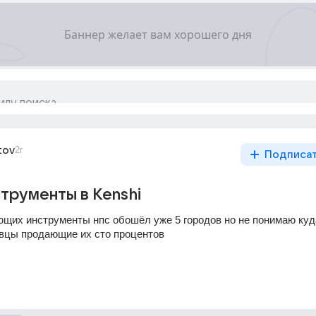
tov
2г
Подписа
струменты в Kenshi
ющих инструменты нпс обошёл уже 5 городов но не понимаю куда
овцы продающие их сто процентов