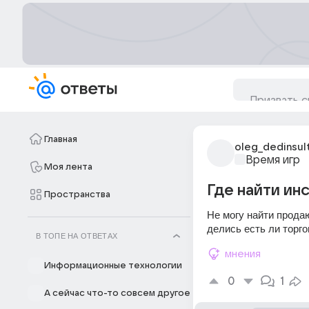
Главная
oleg_dedinsul
Время игр
Моя лента
Где найти ин
Пространства
Не могу найти прода
делись есть ли торг
В ТОПЕ НА ОТВЕТАХ
мнения
Информационные технологии
0
1
А сейчас что-то совсем другое