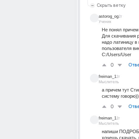
Скрыть ветку
astorog_og
2г
Ученик
Не понял причем 
Для скачивания р
надо латиницу в 
пользователя вин
C:/Users/User
0
Отве
freiman_1
2г
Мыслитель
а причем тут Стим
систему говорю))
0
Отве
freiman_1
2г
Мыслитель
напиши ПОДРОБН
хочешь скачать, 