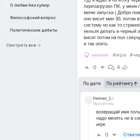
О любви без купюр
перезагрузил ПК, у меня 
меню запуска ( Добро пожа
Философский вопрос
оно висит мин 30, потом в
систему но как то странно
Политические дебаты
нельзя делать и черный эк
висит потом на пол секун
и так опять
Смотреть все
мнения
#игра
#че
0
4
По дате
По рейтингу
freiman_1
2г
Мыслитель
возвращай имя польз
надо менять не в сис
игре
0
Ответи