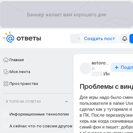
Создать пост
Главная
astorog_og
Подп
2г
Моя лента
Информацио
Пространства
Проблемы с вин
Для игры надо было смени
В ТОПЕ НА ОТВЕТАХ
пользователя в папке User
сделал как у туториале и 
Информационные технологии
в ПК. После перезагрузки
херь как когда скачиваншь
А сейчас что-то совсем другое
синий фон и пишет: добро
т.д) я ждал и по итогу чере