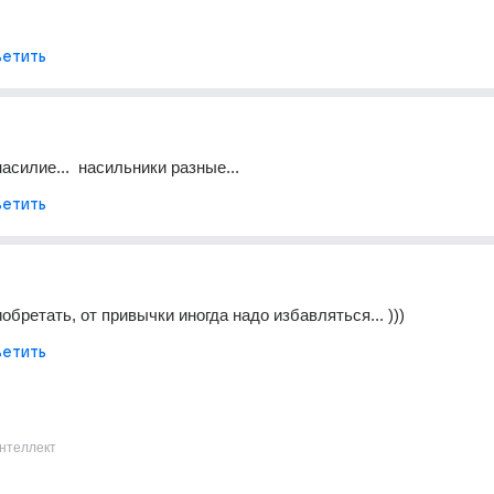
етить
 насилие...  насильники разные...
етить
бретать, от привычки иногда надо избавляться... )))
етить
нтеллект