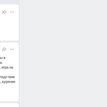
з в 
. 
игра на 
ледствие 
 курение 