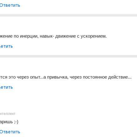
Ответить
жение по инерции, навык- движение с ускорением.
етить
ся это через опыт...а привычка, через постоянное действие...
етить
нтеллект
ришь ;-)
Ответить