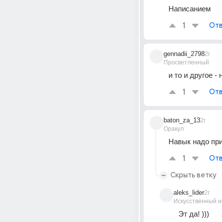
Написанием
1
Отв
gennadii_2798
2г
Просветленный
и то и другое -
1
Отв
baton_za_13
2г
Оракул
Навык надо прио
1
Отв
Скрыть ветку
aleks_lider
2г
Искусственный и
Эт да! )))