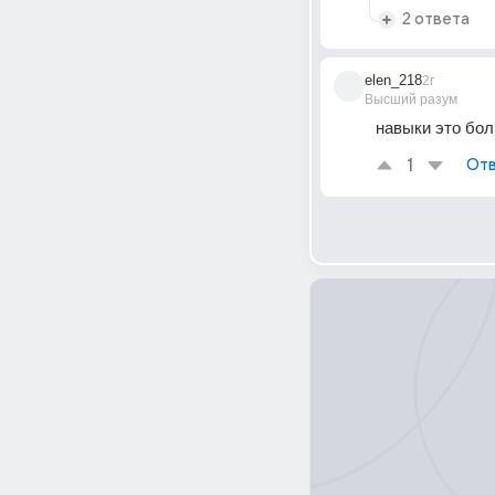
2 ответа
elen_218
2г
Высший разум
навыки это бол
1
Отв