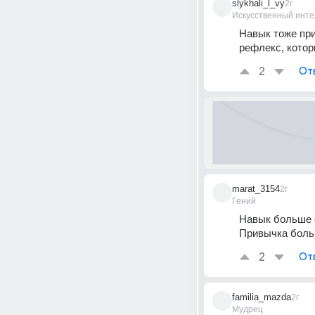
slykhali_l_vy
2г
Искусственный инте
Навык тоже при
рефлекс, котор
2
От
marat_3154
2г
Гений
Навык больше о
Привычка больш
2
От
familia_mazda
2г
Мудрец