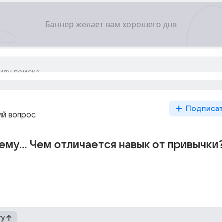
Подписа
й вопрос
му... Чем отличается навык от привычки
гу