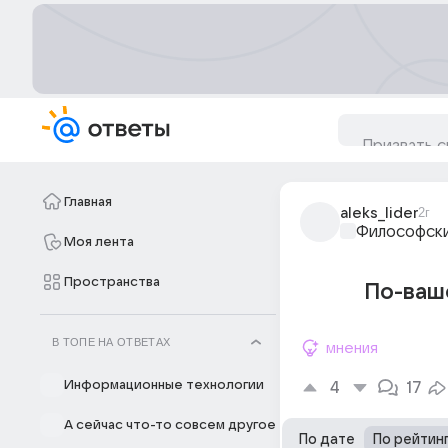
Главная
aleks_lider
2г
Философски
Моя лента
Пространства
По-ваше
В ТОПЕ НА ОТВЕТАХ
мнения
Информационные технологии
4
17
А сейчас что-то совсем другое
По дате
По рейтин