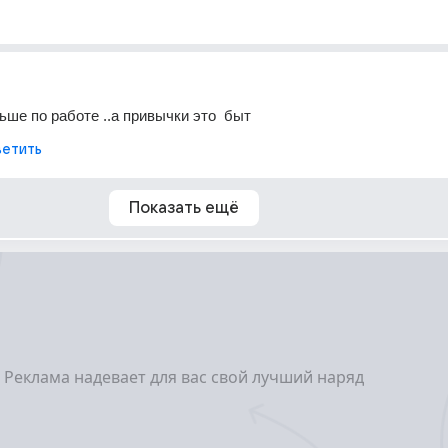
ьше по работе ..а привычки это  быт
етить
Показать ещё