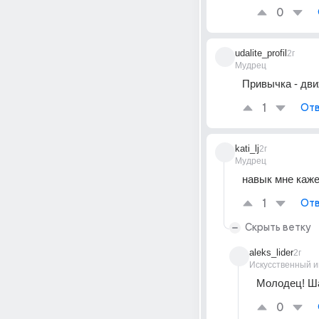
0
udalite_profil
2г
Мудрец
Привычка - дви
1
Отв
kati_lj
2г
Мудрец
навык мне кажет
1
Отв
Скрыть ветку
aleks_lider
2г
Искусственный и
Молодец! Ша
0