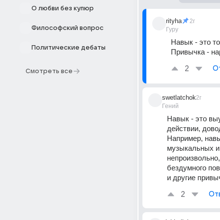
О любви без купюр
rityha
2г
Философский вопрос
Гуру
Навык - это т
Политические дебаты
Привычка - н
2
О
Смотреть все
swetlatchok
2г
Гений
Навык - это вы
действии, дово
Например, навы
музыкальных ин
непроизвольно,
бездумного пов
и другие привы
2
От