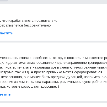
о, что нарабатывпется сознательно 
арабатывпется бессознательно
тветить
ученная полезная способность, которую повторяли множество ра
дили до автоматизма, осознанно и целенаправленно тренировали
к писать, печатать на клавиатуре в слепую, иностранные языки, 
струментах и т.д. А просто привычка может сформироваться  
 неосознанно, она может быть вредной, дурацкой, например, в с
торения за кем-то, слова-паразиты, различные злоупотребления,
чки, которые разрушают здоровье. )
ветить