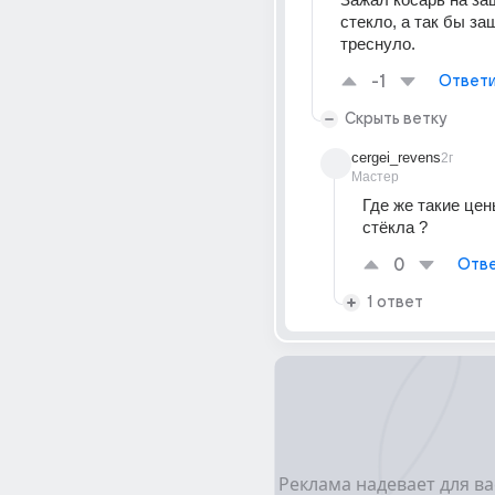
стекло, а так бы за
треснуло.
-1
Ответи
Скрыть ветку
cergei_revens
2г
Мастер
Где же такие цен
стёкла ?
0
Отве
1 ответ