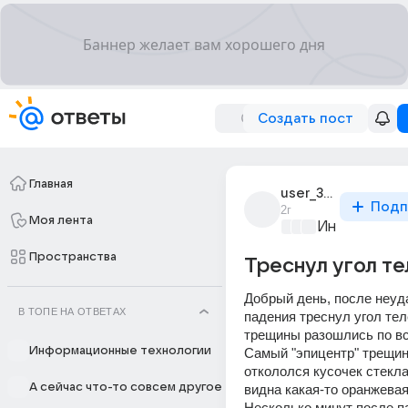
Создать пост
Главная
user_307166609
Подп
2г
Моя лента
Информацио
Пространства
Треснул угол т
Добрый день, после неуда
В ТОПЕ НА ОТВЕТАХ
падения треснул угол тел
трещины разошлись по все
Информационные технологии
Самый "эпицентр" трещин в
откололся кусочек стекла,
А сейчас что-то совсем другое
видна какая-то оранжевая
Несколько минут после па