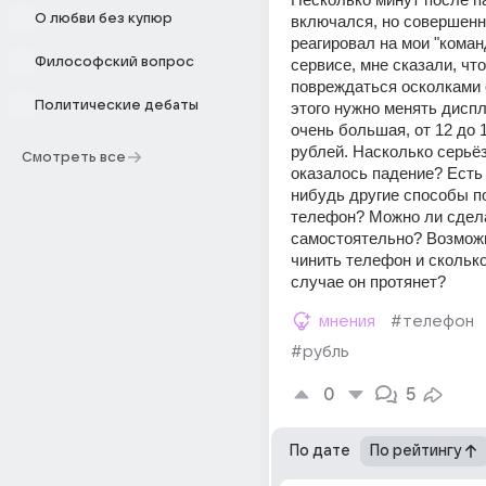
О любви без купюр
включался, но совершенно
реагировал на мои "коман
Философский вопрос
сервисе, мне сказали, чт
повреждаться осколками с
Политические дебаты
этого нужно менять диспл
очень большая, от 12 до 1
рублей. Насколько серьё
Смотреть все
оказалось падение? Есть 
нибудь другие способы по
телефон? Можно ли сдела
самостоятельно? Возможн
чинить телефон и сколько
случае он протянет?
мнения
#телефон
#рубль
0
5
По дате
По рейтингу