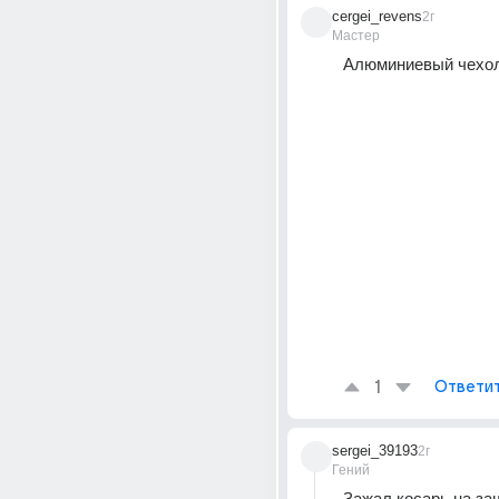
cergei_revens
2г
Мастер
Алюминиевый чехол
1
Ответи
sergei_39193
2г
Гений
Зажал косарь на за