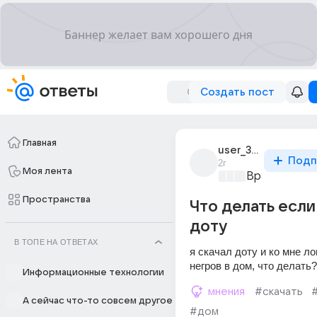
Создать пост
Главная
user_313468432
Подп
2г
Моя лента
Время игр
+3
Пространства
Что делать если
доту
В ТОПЕ НА ОТВЕТАХ
я скачал доту и ко мне ло
негров в дом, что делать?
Информационные технологии
мнения
#скачать
А сейчас что-то совсем другое
#дом