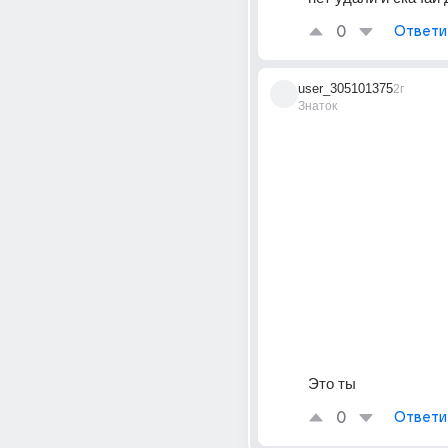
0
Ответи
user_305101375
2г
Знаток
Это ты
0
Ответи