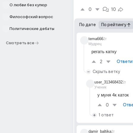
О любви без купюр
0
10
Философский вопрос
По дате
По рейтингу
Политические дебаты
tema666
2г
Смотреть все
Мудрец
регать катку
2
Ответи
Скрыть ветку
user_313468432
2г
Ученик
у муня 4к каток
0
Отве
1 ответ
damir_baltika
2г