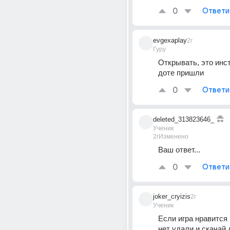
0
Ответи
evgexaplay
2г
Гуру
Открывать, это инст
доте пришли
0
Ответи
deleted_313823646_
Ученик
2г
Изменено
Ваш ответ...
0
Ответи
joker_cryizis
2г
Ученик
Если игра нравится 
нет удали и скачай