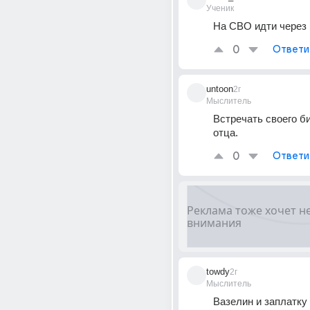
Ученик
На СВО идти через
0
Ответи
untoon
2г
Мыслитель
Встречать своего би
отца.
0
Ответи
towdy
2г
Мыслитель
Вазелин и заплатку 