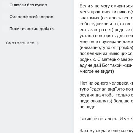
О любви без купюр
Если я не могу смириться 
меня практически никого/
Философский вопрос
знакомых (осталось всего
собеседников,и то,это все
Политические дебаты
есть-завтра нет),родные (
устала повторять для неп
меня все поумирали,даже 
Смотреть все
(внезапно,тупо от тромба)
последний из имеющихся
родных. С матерью мы жив
аду,не дай Бог такой жизн
многое не видят)
Нет ни одного человека,кт
тупо "сделал вид",что пон
осудил,да чтобы только об
надо опошлять),большего
не надо
Таких не осталось. И уже 
Захожу сюда и еще кое-ку