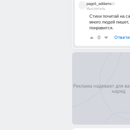
pagsli_addams
2г
Мыслитель
Стихи почитай на са
много людей пишет, 
понравится.
0
Ответи