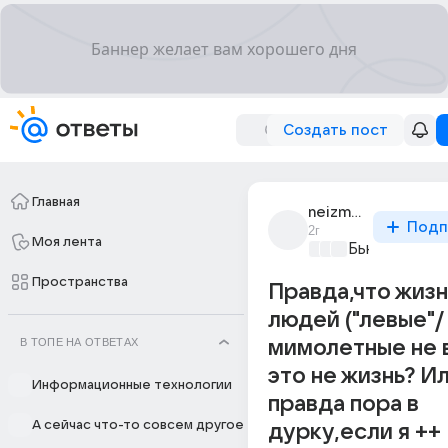
Создать пост
Главная
neizmennaya
Подп
2г
Моя лента
Бьютилэнд
+4
Пространства
Правда,что жизн
людей ("левые"/
В ТОПЕ НА ОТВЕТАХ
мимолетные не в
это не жизнь? И
Информационные технологии
правда пора в
А сейчас что-то совсем другое
дурку,если я ++