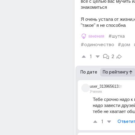
все с целью вас мучить и
знакомиться
Я очень устала от жизни,но
"такое" я не способна
мнения
#шутка
#одиночество
#дом
1
2
По дате
По рейтингу
user_313965613
2г
Ученик
Тебе срочно надо к 
надо завести друзей 
тебе не хватает об
1
Ответи