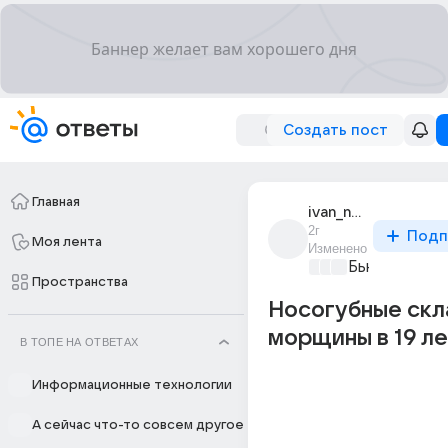
Создать пост
Главная
ivan_noskov_725
2г
Подп
Моя лента
Изменено
Бьютилэнд
+4
Пространства
Носогубные скл
морщины в 19 ле
В ТОПЕ НА ОТВЕТАХ
Информационные технологии
А сейчас что-то совсем другое