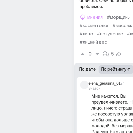
обвисла. Сейчас борюсь с
проблемой.
мнения
#морщины
#косметолог
#массаж
#лицо
#похудение
#к
#лишний вес
0
5
По дате
По рейтингу
elena_gerasina_81
2г
Знаток
Мне кажется, Вы 
преувеличиваете. Н
лицо, ничего страшн
же посоветую увлажн
чтобы она дольше о
молодой, без морщин
Радевит (это аптечн