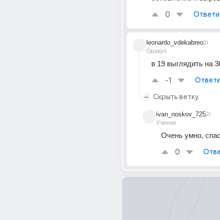
0
Ответи
leonardo_vdekabreo
2г
Оракул
в 19 выглядить на 3
-1
Ответи
Скрыть ветку
ivan_noskov_725
2г
Ученик
Очень умно, спа
0
Отве