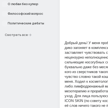
О любви без купюр
Философский вопрос
Политические дебаты
Смотреть все
Добрый день! У меня проб
дико загоняет в комплексы
заставляет чувствовать с
нецензурно неполноценно.
сильнющие носогубных ск
буквально даже без месяц
кого из сверстников таког
чувство словно такой кош
меня. Ходил к косметолог
либо лимфодренажный ма
мезотерапию и проработат
уход. Для лица пользуюсь
ICON SKIN (по совету кос
её слов ничего такого не 