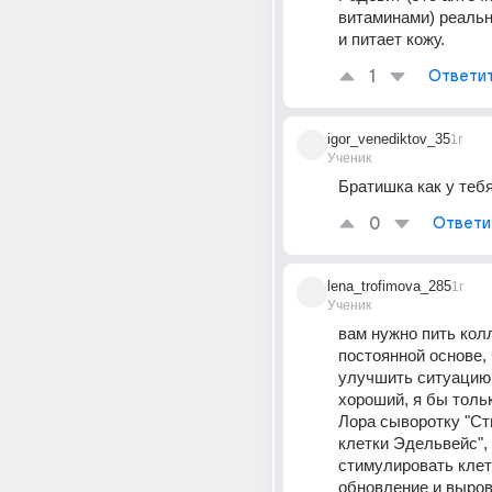
витаминами) реальн
и питает кожу.
1
Ответи
igor_venediktov_35
1г
Ученик
Братишка как у теб
0
Ответи
lena_trofimova_285
1г
Ученик
вам нужно пить колл
постоянной основе, 
улучшить ситуацию. 
хороший, я бы толь
Лора сыворотку "Ст
клетки Эдельвейс", 
стимулировать клет
обновление и выров