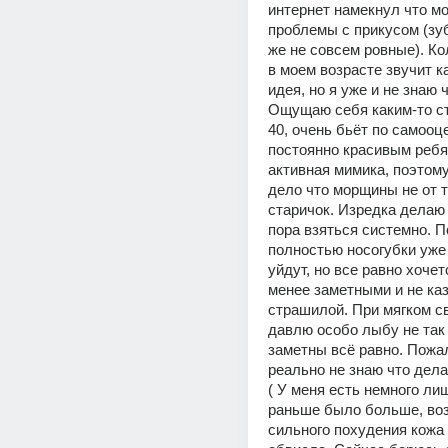
интернет намекнул что мо
проблемы с прикусом (зуб
же не совсем ровные). К
в моем возрасте звучит ка
идея, но я уже и не знаю ч
Ощущаю себя каким-то ст
40, очень бьёт по самооц
постоянно красивым ребят
активная мимика, поэтому
дело что морщины не от то
старичок. Изредка делаю 
пора взяться системно. П
полностью носогубки уже 
уйдут, но все равно хочет
менее заметными и не каз
страшилой. При мягком све
давлю особо лыбу не так 
заметны всё равно. Пожал
реально не знаю что делат
( У меня есть немного лиш
раньше было больше, воз
сильного похудения кожа 