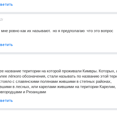
ветить
4
2г
 мне ровно как их называют.  но я предполагаю  что это вопрос  
ветить
ее название територии на которой проживали Кимвры. Которых, и
олее лёгкого обозначения, стали называть по названию этой тери
стояло с славянскими полянами жившими в степных районах, 
шими в лесных, или карелами жившими на територии Карелии, и
овгородцами и Рязанцами
ветить