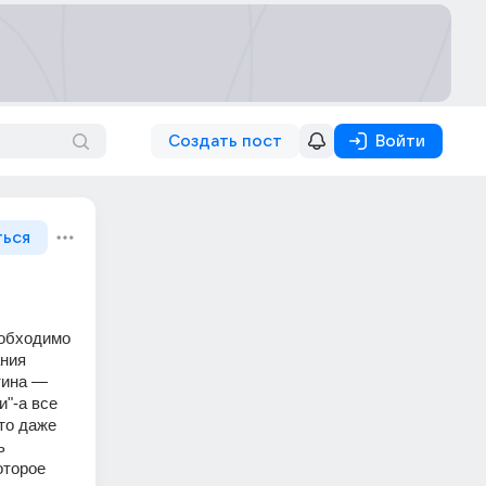
Создать пост
Войти
ться
обходимо 
ния 
ина — 
"-а все 
то даже 
 
торое 