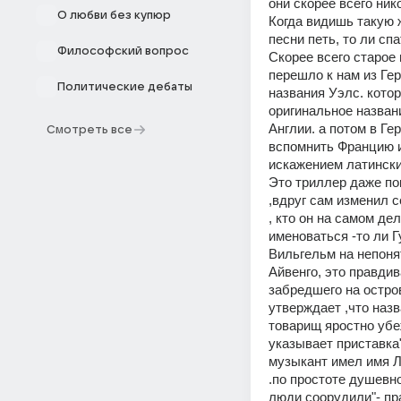
они скорее всего ник
О любви без купюр
Когда видишь такую 
песни петь, то ли сп
Философский вопрос
Скорее всего старое 
перешло к нам из Гер
Политические дебаты
названия Уэлс. котор
оригинальное назван
Англии. а потом в Ге
Смотреть все
вспомнить Францию и
искажением латински
Это триллер даже пок
,вдруг сам изменил с
, кто он на самом де
именоваться -то ли Г
Вильгельм на непонят
Айвенго, это правдив
забредшего на остров
утверждает ,что назв
товарищ яростно убе
указывает приставка"
музыкант имел имя Ла
.по простоте душевно
люди соорудили"- пр