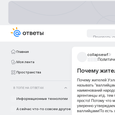
Главная
collapsewf
2г
Политич
Моя лента
Почему жител
Пространства
Почему жителей Уэль
называть "валлийцами
В ТОПЕ НА ОТВЕТАХ
наименований народо
аргентинцы итд. тем 
Информационные технологии
просто! Потому что м
уверенно утверждаем
А сейчас что-то совсем другое
валлийцами!То есть 