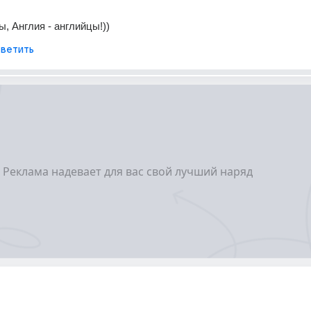
, Англия - английцы!))
ветить