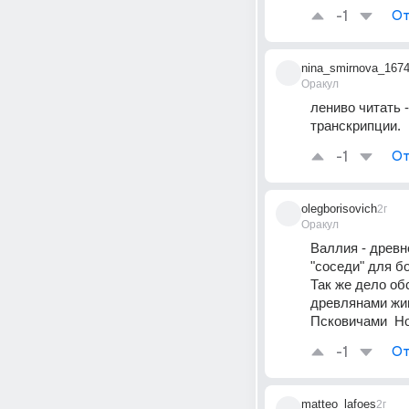
-1
От
nina_smirnova_167
Оракул
лениво читать -
транскрипции.
-1
От
olegborisovich
2г
Оракул
Валлия - древн
"соседи" для б
Так же дело об
древлянами жив
Псковичами  Н
-1
От
matteo_lafoes
2г