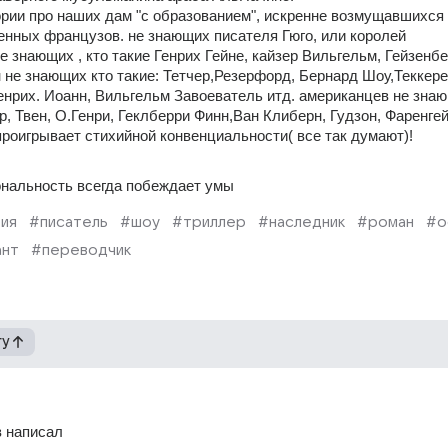
ории про наших дам "с образованием", искренне возмущавшихся 
нных французов. не знающих писателя Гюго, или королей 
 знающих , кто такие Генрих Гейне, кайзер Вильгельм, Гейзенбер
не знающих кто такие: Тетчер,Резерфорд, Бернард Шоу,Теккерей
нрих. Иоанн, Вильгельм Завоеватель итд. американцев не знающ
ер, Твен, О.Генри, Геклберри Финн,Ван Клиберн, Гудзон, Фаренгейт
проигрывает стихийной конвенциальности( все так думают)!
ональность всегда побеждает умы
ия
#писатель
#шоу
#триллер
#наследник
#роман
#о
ант
#переводчик
гу
в написал