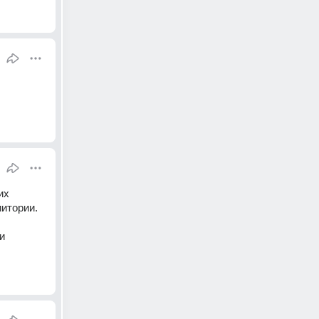
х 
итории. 
 