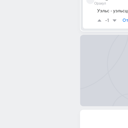
Оракул
Уэльс - уэльсцы
-1
От