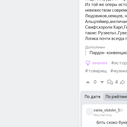
Из той же оперы ист
невежеством совреме
Людовиков,немцев, не
Альцгеймер,англичан 
Свифт,короли Карл,Ге
такие: Рузвельт.,Гув
Логика почти всегда 
Дополнен
Пардон -конвенци
мнения
#истор
#товарищ
#музык
0
4
По дате
По рейтин
vania_slutskii_5
2г
Мыслитель
блть скоко бук