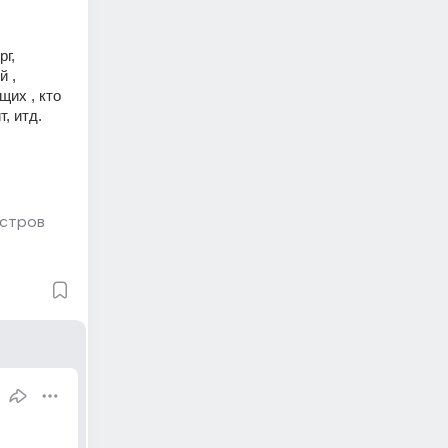
г, 
 , 
их , кто 
, итд. 
стров