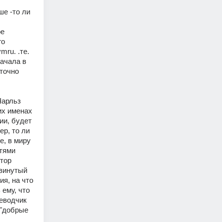
е -то ли 
е 
о 
ru. .те. 
ачала в 
точно 
арльз 
х именах 
ии, будет 
р, то ли 
, в миру 
тями 
тор 
винутый 
, на что 
ему, что 
еводчик 
"добрые 