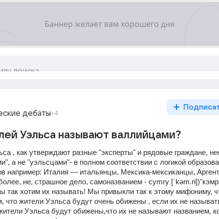
Подписа
еские дебаты
+4
ей Уэльса называют валлийцами?
са , как утверждают разные "эксперты" и рядовые граждане, не
", а не "уэльсцами"- в полном соответствии с логикой образова
в например: Италия — итальянцы, Мексика-мексиканцы, Аргент
более, не, страшное дело, самоназванием - cymry [ˈkəm.rɨ])"кэмри
ы так хотим их называть! Мы привыкли так к этому мифониму, ч
, что жители Уэльса будут очень обижены , если их не называть
жители Уэльса будут обижены,что их не называют названием, ко