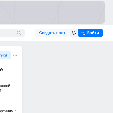
Создать пост
Войти
ться
ое
ковой 
 
речиям в 