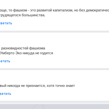
още, то фашизм - это развитой капитализм, но без демократичес
 трудящегося большинства.
ветить
з разновидностей фашизма
Умберто Эко никуда не годится
етить
ый никогда не признается, хотя точно знает
ветить