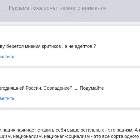
ву берется мнения критиков , а не адептов ?
ветить
егодняшней России. Совпадение? .... Подумайте
ветить
а нация начинает ставить себя выше остальных - это нацизм. А в
шизм, национализм, национал-социализм - это все сорта одного и