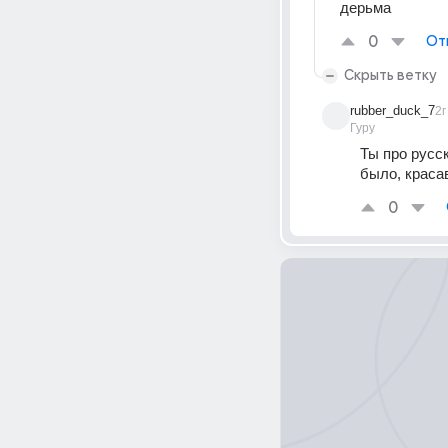
дерьма
0
От
Скрыть ветку
rubber_duck_7
2г
Гуру
Ты про русск
было, краса
0