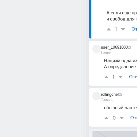
А если ещё пр
и свобод для
1
От
user_10691080
2г
Гений
Нацизм одна и
А определение 
1
Отв
rollingchef
2г
Тролль
обычный лаптев
0
От