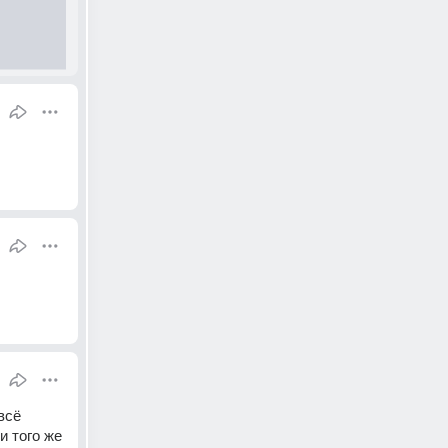
сё 
 того же 