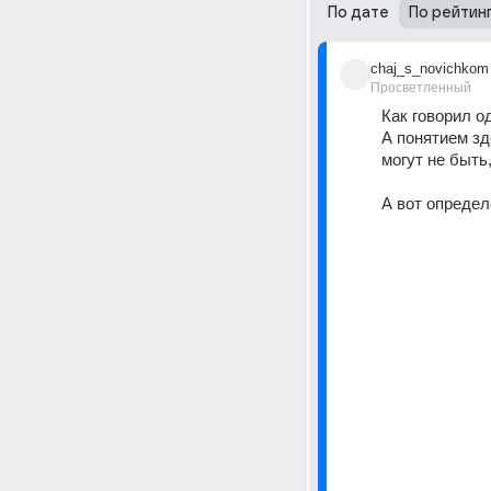
По дате
По рейтин
chaj_s_novichkom
Просветленный
Как говорил о
А понятием зд
могут не быть,
А вот опреде