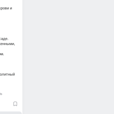
рови и 
саде.
енными, 
ом.
олитный 
ль