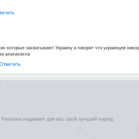
ветить
их которые захватывают Украину и говорят что украинцев никогд
ва ахахахахха
Ответить