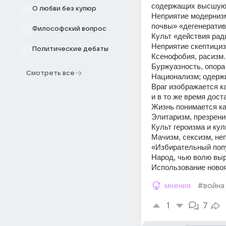
содержащих высшую 
О любви без купюр
Неприятие модернизм
почвы» «дегенератив
Философский вопрос
Культ «действия рад
Неприятие скептициз
Политические дебаты
Ксенофобия, расизм.
Буржуазность, опора
Смотреть все
Национализм; одержи
Враг изображается к
и в то же время дос
Жизнь понимается ка
Элитаризм, презрени
Культ героизма и кул
Мачизм, сексизм, не
«Избирательный попу
Народ, чью волю выр
Использование новоя
мнения
#война
1
7