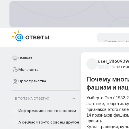
Главная
user_31160909
Политич
Моя лента
Почему многи
Пространства
фашизм и нац
Умберто Эко ( 1932-2
В ТОПЕ НА ОТВЕТАХ
эстетике, теоретик к
признаков этого явл
Информационные технологии
14 признаков фашиз
править
А сейчас что-то совсем другое
Культ традиции; кул