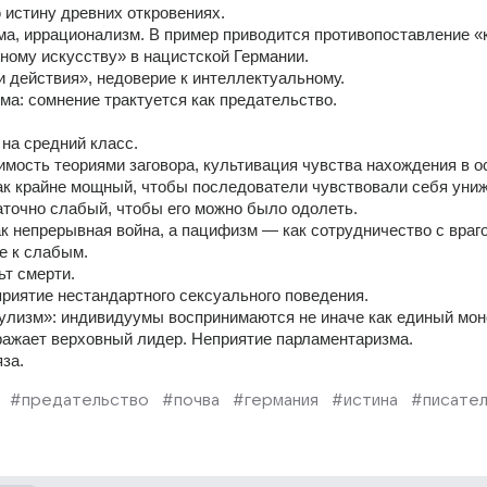
истину древних откровениях.
а, иррационализм. В пример приводится противопоставление «к
ному искусству» в нацистской Германии.
и действия», недоверие к интеллектуальному.
ма: сомнение трактуется как предательство.
 на средний класс.
мость теориями заговора, культивация чувства нахождения в о
ак крайне мощный, чтобы последователи чувствовали себя униж
таточно слабый, чтобы его можно было одолеть.
к непрерывная война, а пацифизм — как сотрудничество с враг
е к слабым.
ьт смерти.
приятие нестандартного сексуального поведения.
лизм»: индивидуумы воспринимаются не иначе как единый мон
ажает верховный лидер. Неприятие парламентаризма.
за.
#предательство
#почва
#германия
#истина
#писате