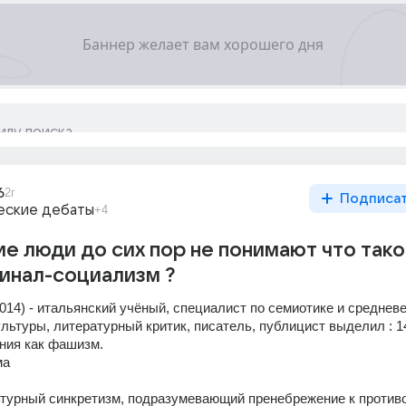
6
2г
Подписа
еские дебаты
+4
е люди до сих пор не понимают что так
инал-социализм ?
014) - итальянский учёный, специалист по семиотике и средневе
ультуры, литературный критик, писатель, публицист выделил : 14
ения как фашизм.
ма
ьтурный синкретизм, подразумевающий пренебрежение к противо