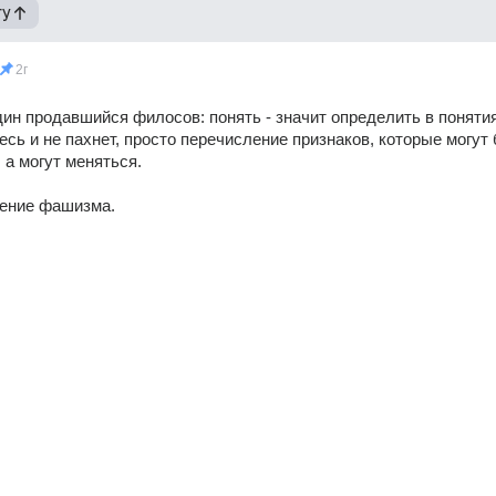
гу
2г
дин продавшийся филосов: понять - значит определить в поняти
есь и не пахнет, просто перечисление признаков, которые могут б
 а могут меняться.
ление фашизма.