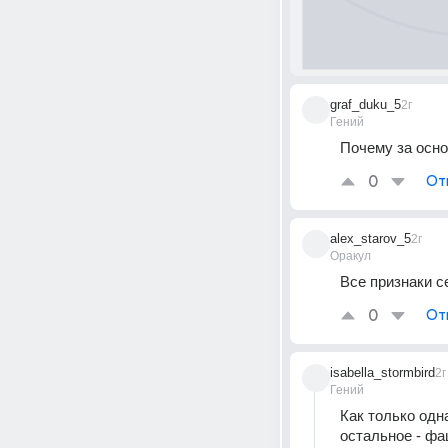
graf_duku_5
2г
Гений
Почему за осно
0
От
alex_starov_5
2г
Оракул
Все признаки с
0
От
isabella_stormbird
2г
Гений
Как только одн
остальное - фа