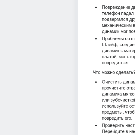
Повреждение ди
телефон падал 
подвергался дру
механическим в
динамик мог по
Проблемы со ш
Шлейф, соедин
динамик с матер
платой, мог ото
повредиться.
Что можно сделать
Очистить динам
прочистите отве
динамика мягко
или зубочисткой
используйте ос
предметы, чтоб
повредить его.
Проверить настр
Перейдите в нас