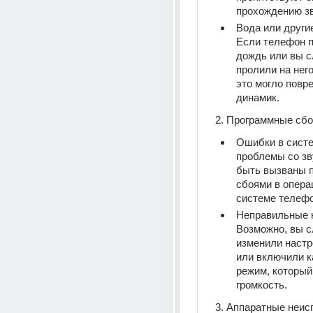
прохождению зв
Вода или другие
Если телефон п
дождь или вы с
пролили на него
это могло повре
динамик.
2. Программные сбо
Ошибки в систе
проблемы со зву
быть вызваны 
сбоями в опера
системе телефо
Неправильные н
Возможно, вы с
изменили настро
или включили ка
режим, который
громкость.
3. Аппаратные неис