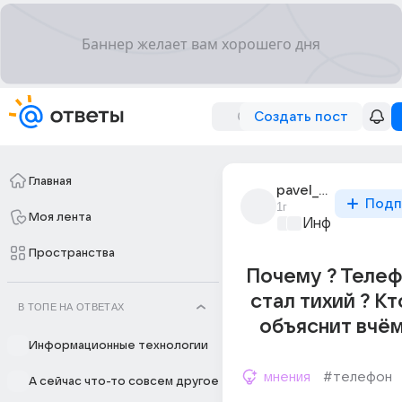
Создать пост
Главная
pavel_chumechiov_1
Подп
1г
Моя лента
Информационн
Пространства
Почему ? Телеф
стал тихий ? Кт
В ТОПЕ НА ОТВЕТАХ
объяснит вчём
Информационные технологии
мнения
#телефон
А сейчас что-то совсем другое