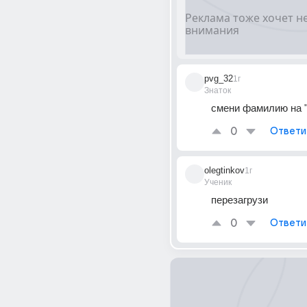
pvg_32
1г
Знаток
смени фамилию на 
0
Ответи
olegtinkov
1г
Ученик
перезагрузи
0
Ответи