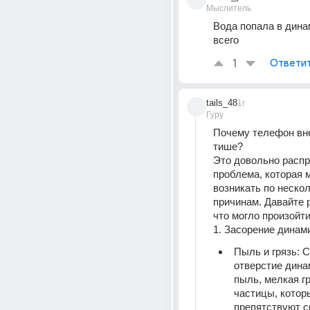
Мыслитель
Вода попала в динам
всего
1
Ответи
tails_48
1г
Гуру
Почему телефон вне
тише?
Это довольно распр
проблема, которая м
возникать по нескол
причинам. Давайте р
что могло произойти
1. Засорение динам
Пыль и грязь: С
отверстие дина
пыль, мелкая гр
частицы, которы
препятствуют с