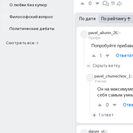
0
11
О любви без купюр
Философский вопрос
По дате
По рейтингу
Политические дебаты
pavel_altunin_26
1г
Профи
Смотреть все
Попробуйте прибави
1
Ответи
Скрыть ветку
pavel_chumechiov_1
1
Ученик
Он на максимуме.
себя самым умн
0
Отве
1 ответ
darum_yt
1г