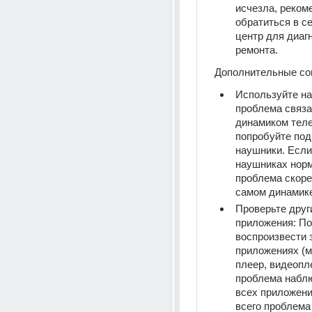
исчезла, рекоме
обратиться в с
центр для диагн
ремонта.
Дополнительные со
Используйте на
проблема связан
динамиком теле
попробуйте под
наушники. Если 
наушниках норм
проблема скорее
самом динамике
Проверьте други
приложения: По
воспроизвести з
приложениях (м
плеер, видеопле
проблема наблю
всех приложения
всего проблема