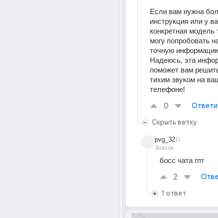
Если вам нужна бол
инструкция или у ва
конкретная модель т
могу попробовать на
точную информацию
Надеюсь, эта инфор
поможет вам решить
тихим звуком на ва
телефоне!
0
Ответи
Скрыть ветку
pvg_32
1г
Знаток
босс чата гпт
2
Отве
1 ответ