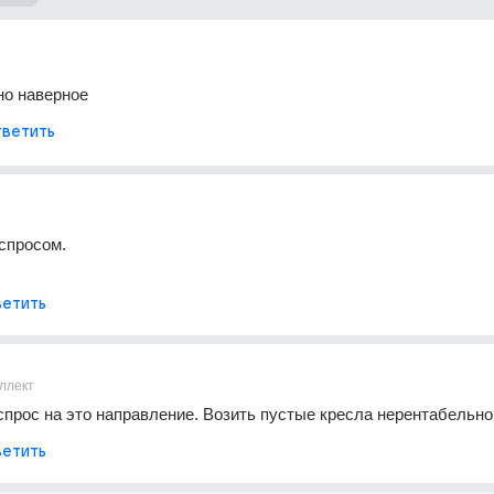
но наверное
ветить
спросом.
етить
ллект
 спрос на это направление. Возить пустые кресла нерентабельно
етить