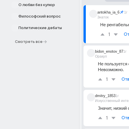
О любви без купюр
antokha_ia_6
1г
Философский вопрос
Знаток
Не рентабель
Политические дебаты
1
От
Смотреть все
bidon_enotov_87
1г
Оракул
Не пользуется 
Невозможно.
1
Отв
dmitry_1853
1г
Искусственный инте
Значит, низкий
1
Отв