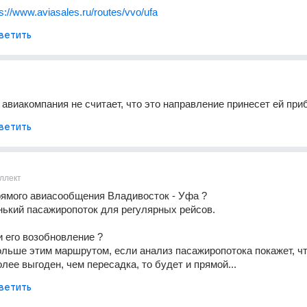
ps://www.aviasales.ru/routes/vvo/ufa
ветить
а авиакомпания не считает, что это направление принесет ей при
ветить
ллект
ямого авиасообщения Владивосток - Уфа ? 
ький пасажиропоток для регулярных рейсов.
 его возобновление ?
больше этим маршрутом, если анализ пасажиропотока покажет, что
лее выгоден, чем пересадка, то будет и прямой...
ветить