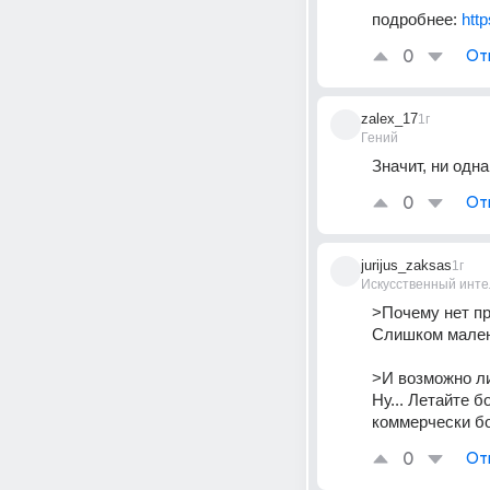
подробнее: 
htt
0
От
zalex_17
1г
Гений
Значит, ни одн
0
От
jurijus_zaksas
1г
Искусственный инте
>Почему нет пр
Слишком мален
>И возможно ли
Ну... Летайте 
коммерчески бо
0
От