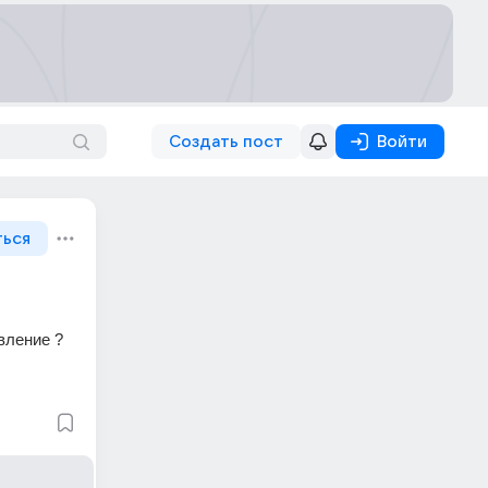
Создать пост
Войти
ться
вление ?