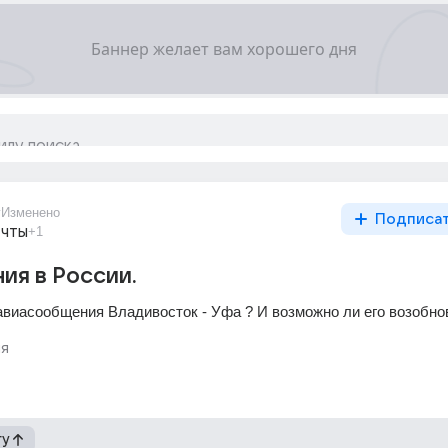
г
Изменено
Подписа
ечты
+1
ия в России.
авиасообщения Владивосток - Уфа ? И возможно ли его возобно
я
гу