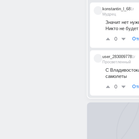
konstantin_l_68
1г
Мудрец
Значит нет нуж
Никто не будет
0
От
user_283009778
1г
Просветленный
С Владивостока
самолеты
0
От