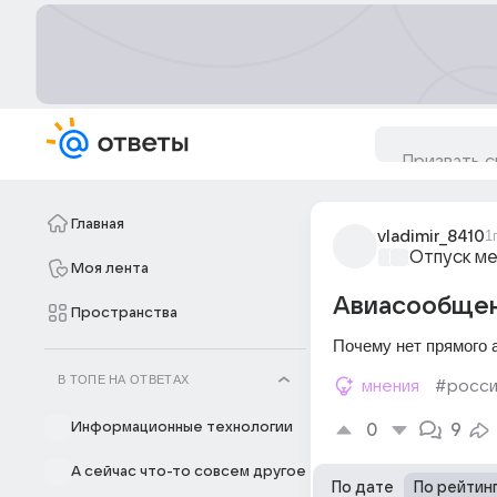
Главная
vladimir_8410
1
Отпуск м
Моя лента
Авиасообщен
Пространства
Почему нет прямого 
В ТОПЕ НА ОТВЕТАХ
мнения
#росси
Информационные технологии
0
9
А сейчас что-то совсем другое
По дате
По рейтин