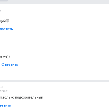
г
щий😊
тветить
й
м же))
Ответить
5
1г
ллект
т,только подозрительный
ветить