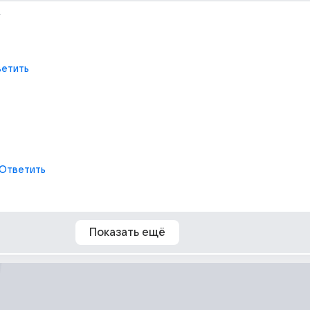
г
етить
Ответить
Показать ещё