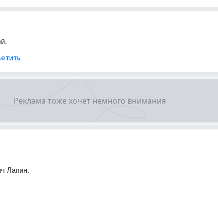
й.
етить
ч Лапин.