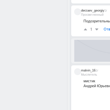
derzaev_georgiy
1г
Просветленный
Подозрительны
1
Отв
malvin_16
1г
Мыслитель
мистик
Андрей Юрьеви