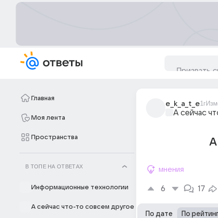
Главная
e_k_a_t_e
1г
Изм
А сейчас ч
Моя лента
Пространства
А
В ТОПЕ НА ОТВЕТАХ
мнения
Информационные технологии
6
17
А сейчас что-то совсем другое
По дате
По рейтин