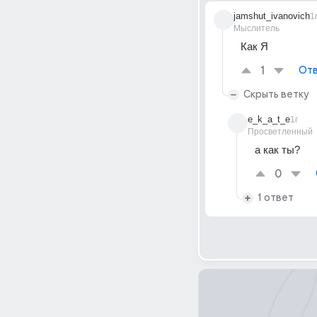
jamshut_ivanovich
1
Мыслитель
Как Я
1
Отв
Скрыть ветку
e_k_a_t_e
1г
Просветленный
а как ты?
0
1 ответ