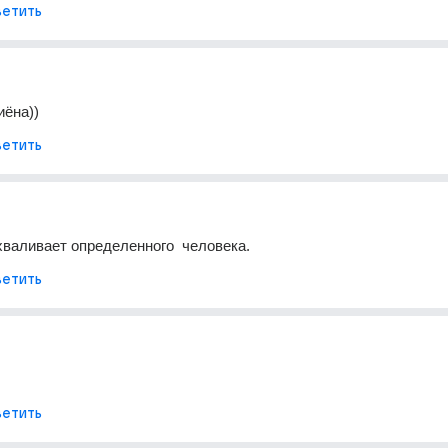
етить
иёна))
етить
хваливает определенного  человека.
етить
етить