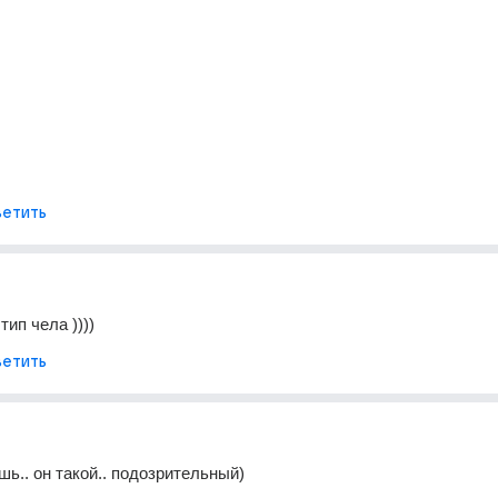
етить
ип чела ))))
етить
шь.. он такой.. подозрительный)