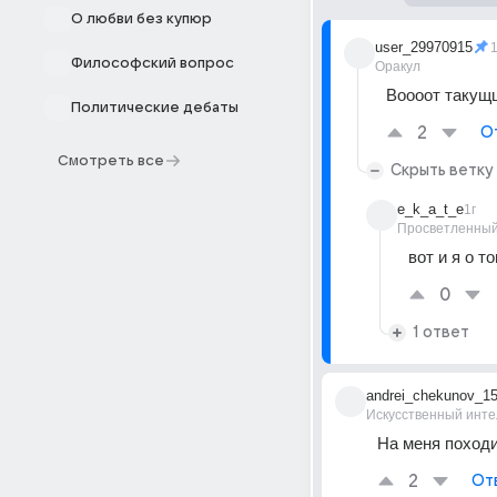
О любви без купюр
user_29970915
1
Философский вопрос
Оракул
Воооот такущ
Политические дебаты
2
О
Смотреть все
Скрыть ветку
e_k_a_t_e
1г
Просветленны
вот и я о то
0
1 ответ
andrei_chekunov_1
Искусственный инте
На меня походи
2
От