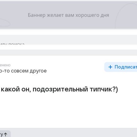
енено
Подписа
то-то совсем другое
 какой он, подозрительный типчик?)
гу