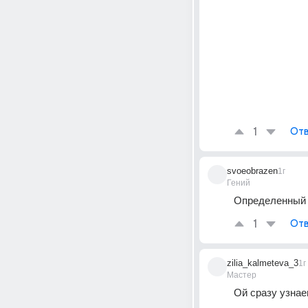
1
Отв
svoeobrazen
1г
Гений
Определенный т
1
Отв
zilia_kalmeteva_3
1г
Мастер
Ой сразу узнае