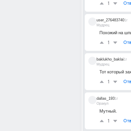
1
Отв
user_276483740
1г
Мудрец
Похожий на шп
1
Отв
baklukho_baklai
1г
Мудрец
Тот который за
1
Отв
dallas_193
1г
Оракул
Мутный.
1
Отв