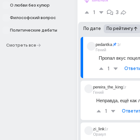
мнения
О любви без купюр
1
3
Философский вопрос
По дате
По рейтингу
Политические дебаты
pedantka
1г
Смотреть все
Гений
Пропал вкус поцел
1
Ответ
pereira_the_king
1г
Гений
Неправда, ещё как 
1
Ответи
zi_link
1г
Оракул