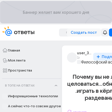
Создать пост
Главная
user_308231144
Подп
1г
Моя лента
Философский в
Пространства
Почему вы не
целоваться...обн
В ТОПЕ НА ОТВЕТАХ
.играть в кёр
Информационные технологии
раздеван
А сейчас что-то совсем другое