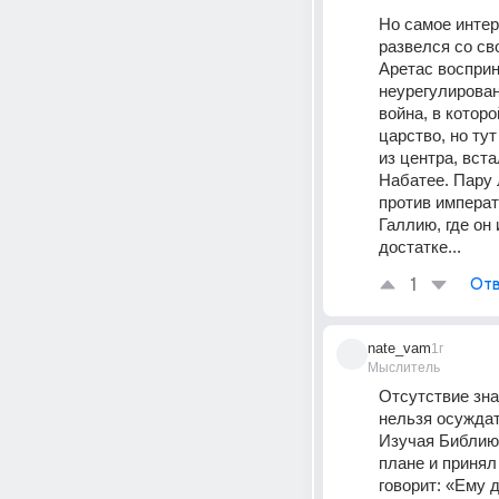
Но самое интере
развелся со св
Аретас восприн
неурегулирован
война, в котор
царство, но ту
из центра, вст
Набатее. Пару 
против императ
Галлию, где он
достатке...
1
Отв
nate_vam
1г
Мыслитель
Отсутствие зна
нельзя осуждат
Изучая Библию 
плане и принял
говорит: «Ему д