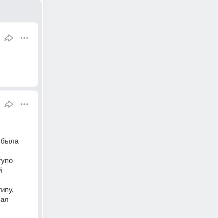
была 
упо 
 
пу, 
ал 