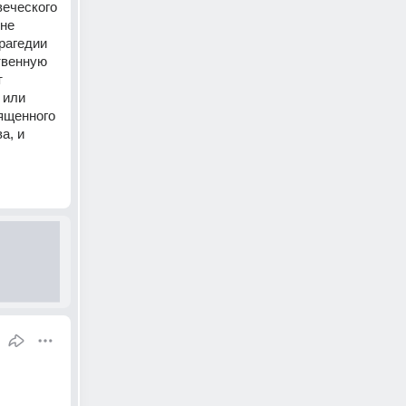
еческого 
не 
агедии 
твенную 
 
или 
ященного 
, и 