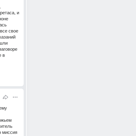
 
етаса, и 
оне 
сь 
все свое 
азаний 
шли 
аговоре 
 в 
ему 
жьем 
итель 
 миссия 