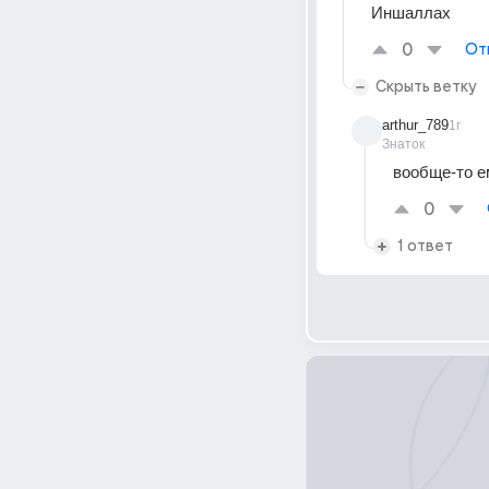
Иншаллах
0
От
Скрыть ветку
arthur_789
1г
Знаток
вообще-то е
0
1 ответ