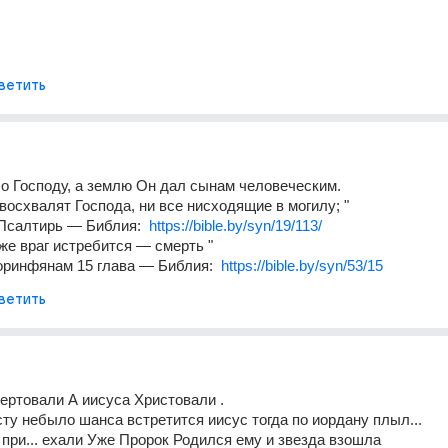
.
ветить
о Господу, а землю Он дал сынам человеческим. 
восхвалят Господа, ни все нисходящие в могилу; "
Псалтирь — Библия:  
https://bible.by/syn/19/113/
же враг истребится — смерть "
оринфянам 15 глава — Библия:  
https://bible.by/syn/53/15
ветить
вертовали А иисуса Христовали .
сту небыло шанса встретится иисус тогда по иордану плыл...
 при... ехали Уже Пророк Родился ему и звезда взошла 