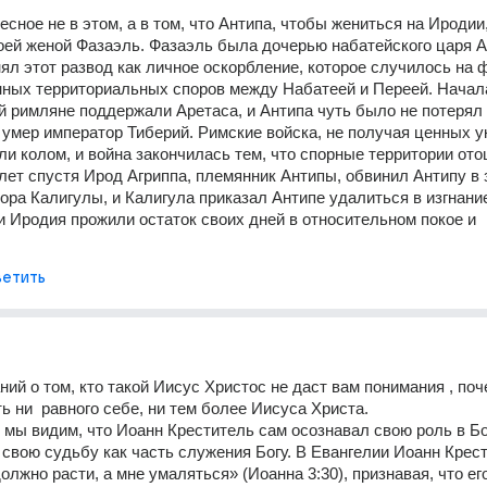
сное не в этом, а в том, что Антипа, чтобы жениться на Иродии,
оей женой Фазаэль. Фазаэль была дочерью набатейского царя Ар
ял этот развод как личное оскорбление, которое случилось на ф
ных территориальных споров между Набатеей и Переей. Начала
ой римляне поддержали Аретаса, и Антипа чуть было не потерял 
т умер император Тиберий. Римские войска, не получая ценных ук
али колом, и война закончилась тем, что спорные территории ото
лет спустя Ирод Агриппа, племянник Антипы, обвинил Антипу в з
ора Калигулы, и Калигула приказал Антипе удалиться в изгнание
 и Иродия прожили остаток своих дней в относительном покое и 
етить
ний о том, кто такой Иисус Христос не даст вам понимания , поч
ь ни  равного себе, ни тем более Иисуса Христа.
мы видим, что Иоанн Креститель сам осознавал свою роль в Бо
 свою судьбу как часть служения Богу. В Евангелии Иоанн Крест
олжно расти, а мне умаляться» (Иоанна 3:30), признавая, что его