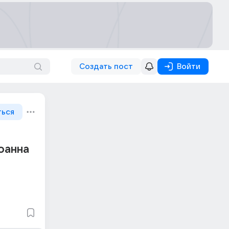
Создать пост
Войти
ться
оанна