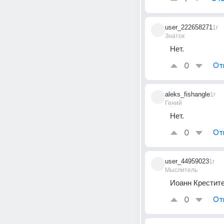
user_222658271
1г
Знаток
Нет.
0
От
aleks_fishangle
1г
Гений
Нет.
0
От
user_44959023
1г
Мыслитель
Иоанн Крестите
0
От