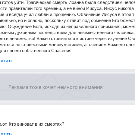
н готов уйти. Трагическая смерть Иоанна была следствием челов
сти правителей того времени, а не виной Иисуса. Иисус никогда 
е и всегда учил любви и прощению. Обвинение Иисуса в этой тр
авильно, но и опасно, поскольку ставит под сомнение Его божес
ию. Осуждение Бога, исходя из неправильного понимания, может
ьезным духовным последствиям для невежественного человека, 
го в невежество! Важно стремиться к истине через изучение Св
маться не словесными манипуляциями, а  сяением Божьего слова
для своего собственного Спасения!
етить
ют. Кто виноват в их смертях?
етить