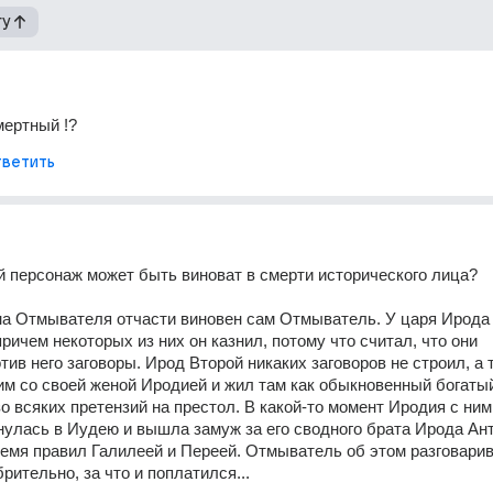
гу
мертный !?
ветить
 персонаж может быть виноват в смерти исторического лица? 
а Отмывателя отчасти виновен сам Отмыватель. У царя Ирода 
ричем некоторых из них он казнил, потому что считал, что они 
ив него заговоры. Ирод Второй никаких заговоров не строил, а т
им со своей женой Иродией и жил там как обыкновенный богатый
о всяких претензий на престол. В какой-то момент Иродия с ним 
нулась в Иудею и вышла замуж за его сводного брата Ирода Анти
ремя правил Галилеей и Переей. Отмыватель об этом разговарив
рительно, за что и поплатился...