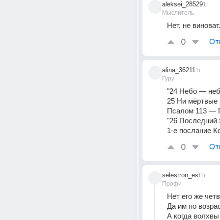
aleksei_28529
1г
Мыслитель
Нет, не виноват
0
От
alina_36211
1г
Гуру
"24 Небо — неб
25 Ни мёртвые 
Псалом 113 — 
"26 Последний 
1-е послание К
0
От
selestron_est
1г
Профи
Нет его же чет
Да им по возра
А когда волхвы