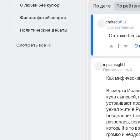
О любви без купюр
По дате
По рейтин
Философский вопрос
cmitec
1г
Просветленный
Политические дебаты
Он тоже бесс
Смотреть все
1
От
inplainsight
1г
Просветленный
Как мифический
В смерти Иоанн
куча сыновей, п
устраивают прот
уехал жить в Р
бездельник без
развелась, вер
который в то в
громко и неодоб