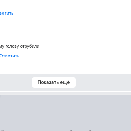
ветить
му голову отрубили
Ответить
Показать ещё