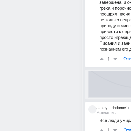
завершена, и о
греха и порочно
поощрял насили
не только непр
природу и мисс
привести к сер
просто играюще
Писания и зани
познанием его 
1
Отв
alexey__dadonov
1г
Мыслитель
Все люди умира
1
Отв