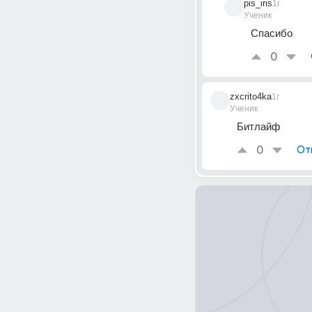
pis_iris
1г
Ученик
Спасибо
0
zxcrito4ka
1г
Ученик
Битлайф
0
От