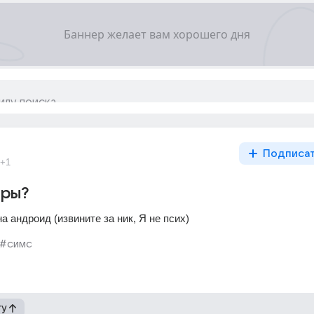
Подписа
+1
гры?
а андроид (извините за ник, Я не псих)
#симс
гу