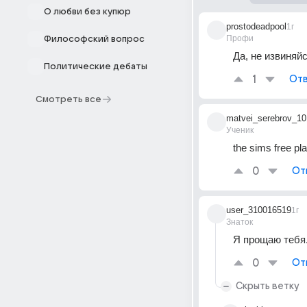
О любви без купюр
prostodeadpool
1г
Профи
Философский вопрос
Да, не извиняйс
Политические дебаты
1
Отв
Смотреть все
matvei_serebrov_10
Ученик
the sims free pl
0
От
user_310016519
1г
Знаток
Я прощаю тебя
0
От
Скрыть ветку