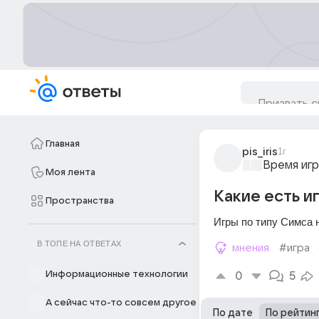
Главная
pis_iris
1г
Время игр
Моя лента
Какие есть и
Пространства
Игры по типу Симса н
В ТОПЕ НА ОТВЕТАХ
мнения
#игра
Информационные технологии
0
5
А сейчас что-то совсем другое
По дате
По рейтин