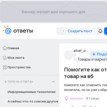
Создать пост
Главная
atiat_opapa
Подп
1г
Моя лента
Товары и марке
Пространства
Помогите как о
товар на вб
В ТОПЕ НА ОТВЕТАХ
помогите как отменить тов
оплатила, но он уже соб
Информационные технологии
мнения
#товар
А сейчас что-то совсем другое