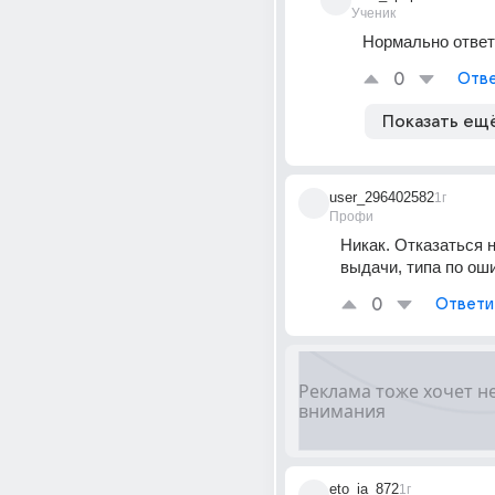
Ученик
Нормально ответ
0
Отве
Показать ещ
user_296402582
1г
Профи
Никак. Отказаться н
выдачи, типа по ош
0
Ответи
eto_ia_872
1г