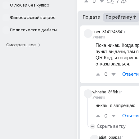
0
7
О любви без купюр
По дате
По рейтингу
Философский вопрос
Политические дебаты
user_314174564
1г
Ученик
Пока никак. Когда при
Смотреть все
пункт выдачи, там 
QR Код, и говоришь,
отказываешься.
0
Ответи
whhehe_8fifirk
1г
Ученик
никак, я запрещаю
0
Ответи
Скрыть ветку
atiat_opapa
1г