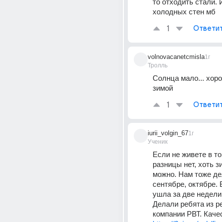
то отходить стали. И
холодных стен мб
1
Ответи
volnovacanetcmisla
1г
Тролль
Солнца мало... хоро
зимой
1
Ответи
iurii_volgin_67
1г
Ученик
Если не живете в той
разницы нет, хоть з
можно. Нам тоже де
сентябре, октябре. В
ушла за две недели 
Делали ребята из р