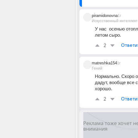
piramidonovna
1г
Искусственный интеллект
У нас  осенью отопл
летом сыро.
2
Ответи
matreshka154
1г
Гений
Нормально. Скоро о
дадут, вообще все с
хорошо.
2
Ответи