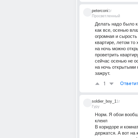
peterconi
1г
Просветленный
Делать надо было к
как все, осенью вла
огромная и сырость 
квартире, летом то 
на ночь можно откры
проветрить квартиру
сейчас осенью не о
на ночь открытыми 
зажрут.
1
Ответи
soldier_boy_1
1г
Гуру
Норм. Я обои вообщ
клеил
В коридоре и комна
держатся. А вот на 