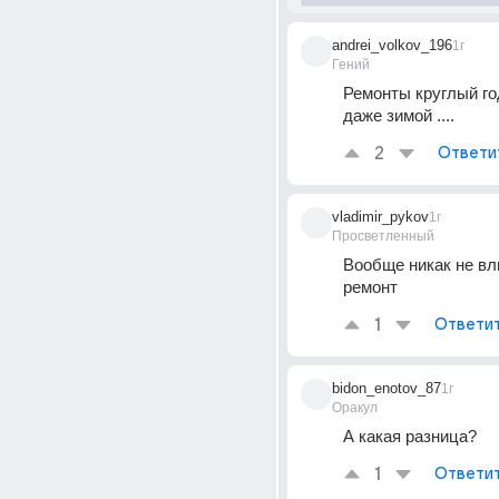
andrei_volkov_196
1г
Гений
Ремонты круглый год
даже зимой ....
2
Ответи
vladimir_pykov
1г
Просветленный
Вообще никак не вли
ремонт
1
Ответи
bidon_enotov_87
1г
Оракул
А какая разница?
1
Ответи