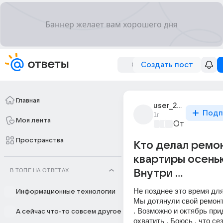
Создать пост
Главная
user_276964416
Подп
1г
Моя лента
От колыбели
Пространства
Кто делал ремо
квартиры осень
В ТОПЕ НА ОТВЕТАХ
Внутри ...
Не позднее это время для
Информационные технологии
Мы дотянули свой ремонт 
. Возможно и октябрь прид
А сейчас что-то совсем другое
охватить . Боюсь , что сез