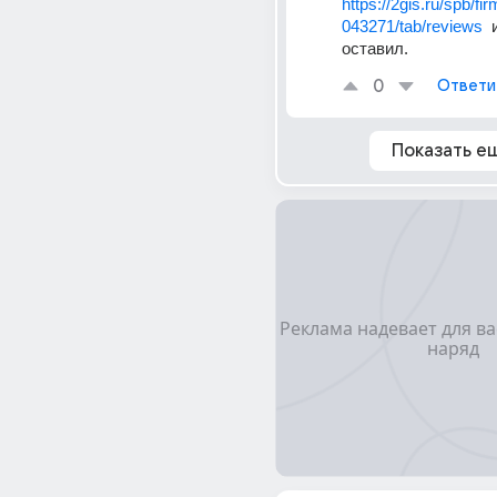
https://2gis.ru/spb/f
043271/tab/reviews 
 
оставил.  
0
Ответи
Показать е