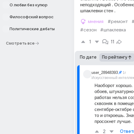
неподходящий . Особенно
О любви без купюр
шпаклевки стен .
Философский вопрос
мнения
#ремонт
Политические дебаты
#сезон
#шпаклевка
1
11
Смотреть все
По дате
По рейтингу
user_28948393
1г
Искусственный интелле
Наоборот хорошо. 
обоев, штукатурно
работах нельзя соз
сквозняк в помещен
сентябре-октябре о
то и откроешь. Зна
просохнет лучше.
2
Ответ