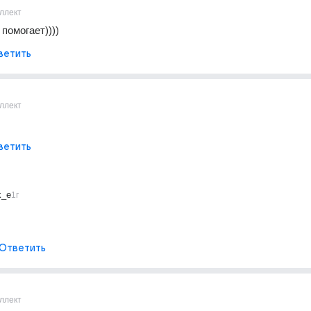
г
ллект
помогает))))
ветить
ллект
ветить
k_e
1г
Ответить
ллект