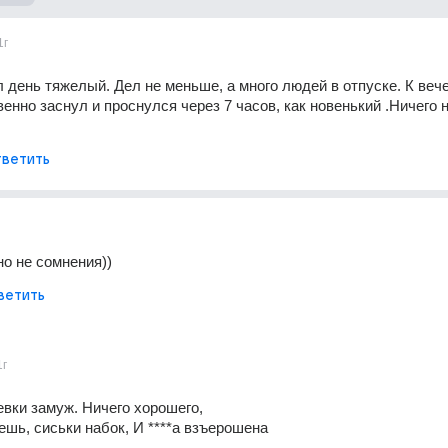
1г
 день тяжелый. Дел не меньше, а много людей в отпуске. К вече
венно заснул и проснулся через 7 часов, как новенький .Ничего н
ветить
но не сомнения))
ветить
1г
евки замуж. Ничего хорошего,
ешь, сиськи набок, И ****а взъерошена