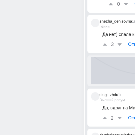
0
snezha_denisovna
1
Гений
Да нет) спала 
3
От
sisgi_zhdu
1г
Высший разум
Да, вдруг на Ма
2
От