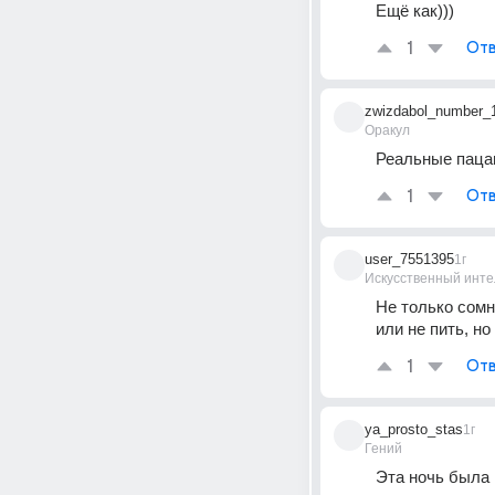
Ещё как)))
1
Отв
zwizdabol_number_
Оракул
Реальные паца
1
Отв
user_7551395
1г
Искусственный инте
Не только сомне
или не пить, н
1
Отв
ya_prosto_stas
1г
Гений
Эта ночь была 