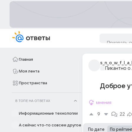
Главная
s_n_o_w_f_l_a_
Пикантно о
Моя лента
Пространства
Доброе у
В ТОПЕ НА ОТВЕТАХ
мнения
Информационные технологии
9
22
А сейчас что-то совсем другое
По дате
По рейтин