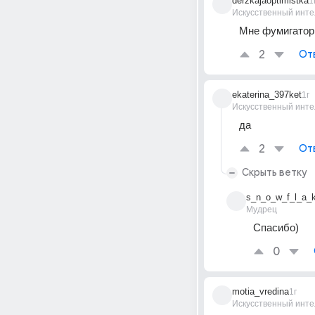
derzkajaoptimistka
1
Искусственный инте
Мне фумигатор 
2
От
ekaterina_397ket
1г
Искусственный инте
да
2
От
Скрыть ветку
s_n_o_w_f_l_a_
Мудрец
Спасибо)
0
motia_vredina
1г
Искусственный инте