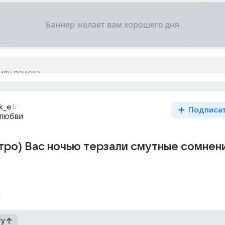
k_e
1г
Подписа
 любви
тро) Вас ночью терзали смутные сомнен
гу