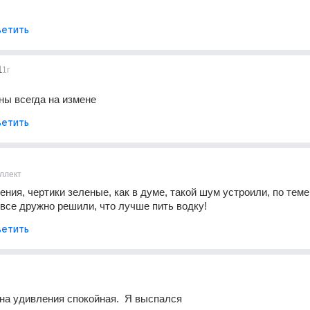
етить
1
1г
ны всегда на измене
етить
ллект
ния, чертики зеленые, как в думе, такой шум устроили, по теме,
о все дружно решили, что лучше пить водку!
етить
на удивления спокойная.  Я выспался