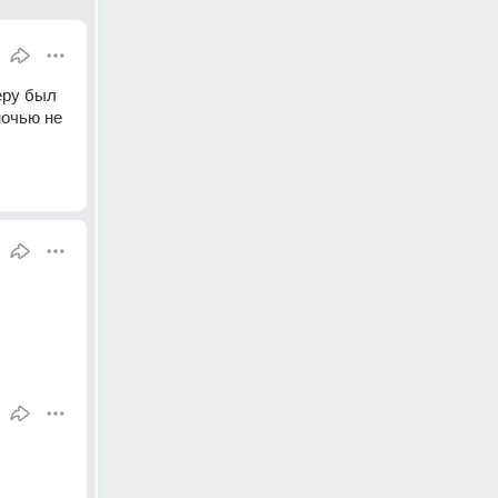
ру был 
очью не 