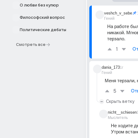
О любви без купюр
veshch_v_sebe
Философский вопрос
Гений
На работе был
Политические дебаты
никакой. Мгно
терзало.
Смотреть все
1
От
dania_173
1г
Гений
Меня терзали, 
5
От
Скрыть ветку
nicht__schiesen
Мыслитель
Не ходите д
Утром встан