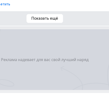
етить
Показать ещё