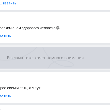
Ответить
г
крепким сном здорового человека😂
ветить
рсе сиськи есть, а я тут.
ветить