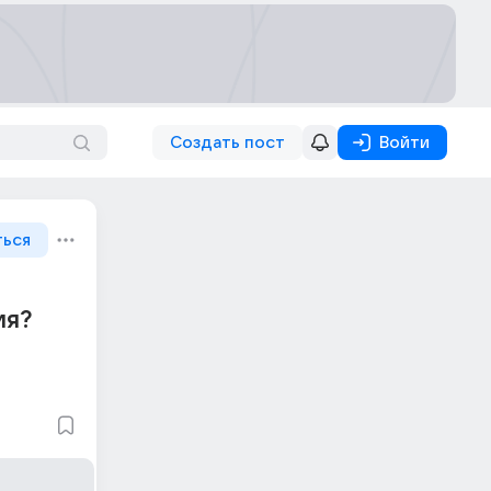
Создать пост
Войти
ться
ия?