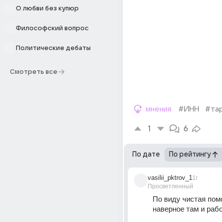
О любви без купюр
Философский вопрос
Политические дебаты
Смотреть все
мнения
#ИНН
#та
1
6
По дате
По рейтингу
vasilii_pktrov_1
1г
Просветленный
По виду чистая помо
наверное там и раб