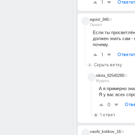
1
Ответи
egoist_946
1г
Оракул
Если ты просветлённ
должен знать сам - кт
почему.
1
Ответи
Скрыть ветку
nikita_82540280
1г
Мудрец
А я примерно зна
Я у вас всех спр
0
Отве
1 ответ
vasilii_kotikov_16
1г