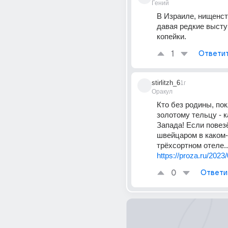
Гений
В Израиле, нищенст
давая редкие высту
копейки.
1
Ответи
stirlitzh_6
1г
Оракул
Кто без родины, пок
золотому тельцу - к
Запада! Если повезё
швейцаром в каком-
трёхсортном отеле..
https://proza.ru/2023
0
Ответи