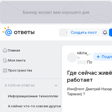
Создать пост
Главная
nikita_82540280
Подп
1г
Моя лента
Политически
Пространства
Где сейчас живё
работает
В ТОПЕ НА ОТВЕТАХ
Инн@гент Дмитрий Назаро
Таракан) ?
Информационные технологии
А сейчас что-то совсем другое