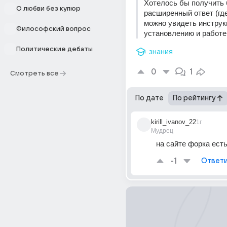
Хотелось бы получить 
О любви без купюр
расширенный ответ (где
можно увидеть инструк
Философский вопрос
установлению и работе 
Политические дебаты
знания
0
1
Смотреть все
По дате
По рейтингу
kirill_ivanov_22
1г
Мудрец
на сайте форка ест
-1
Ответи