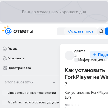
Создать пост
Главная
german_podgornyi_1
Подп
1г
Моя лента
Информационны
Пространства
Как установить
ForkPlayer на Wi
В ТОПЕ НА ОТВЕТАХ
?
Как установить ForkPlayer
Информационные технологии
10 ?
А сейчас что-то совсем другое
Дополнен